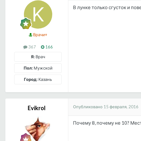
В лунке только сгусток и пов
Врачи+
367
166
Я:
Врач
Пол:
Мужской
Город:
Казань
Опубликовано
15 февраля, 2016
Evikrol
Почему 8, почему не 10? Мест