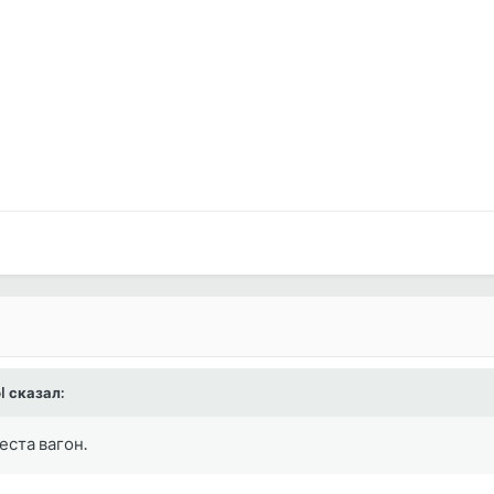
ol сказал:
еста вагон.