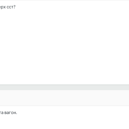
ерх сст?
а вагон.