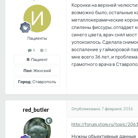
Коронки на верхней челюсти: 
возможно было, остальные ка
металлокерамические коронки
спилены фиссуры, отпадает ко
синего цвета, врач снял мост
Пациенты
успокоилось. Сделала снимок 
воспаление у гайморовой пазу
4
0
мне всего 36 лет, и проблем
Я:
Пациент
грамотного врача в Ставроп
Пол:
Женский
Город:
Ставрополь
Опубликовано
7 февраля, 2016
red_butler
http://forum.stom.ru/topic/206
Нужны объективные данные