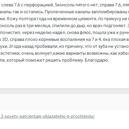
слева 7,6 с перфорацией, 5консоль пятого нет, справа 7,6, п
налы так и остались. Пролеченные каналы запломбированы г
. Хожу полтора года на временном цементе, по прикусу не 
нсоль раз в три месяца, спилили до дыр, но врач подгоняет.
 почистил, через неделю надел, снова флюс, пошла уже к рун
3D, справа плохо корневые воспаления на 7 и 4, 6ка плохая в
хи, 2года назад пробивали, но причину, что от зуба не устано
а эстетики, очень волнует,какие варианты возможны, как изб
оле, который поможет решить проблему. Благодарю.
13-sovety-patcientam-obiazatelno-k-prochteniiu/