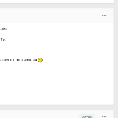
ании.
ть.
а вашего проживания
Автор