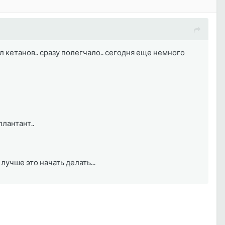
л кетанов.. сразу полегчало.. сегодня еще немного
плантант..
учше это начать делать...