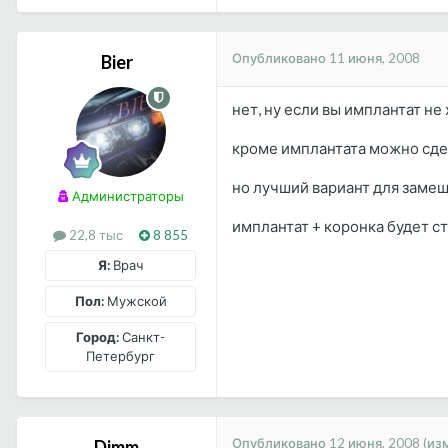
Опубликовано
11 июня, 2008
Bier
нет, ну если вы имплантат н
кроме имплантата можно сде
но лучший вариант для замещ
Администраторы
имплантат + коронка будет с
22,8 тыс
8 855
Я:
Врач
Пол:
Мужской
Город:
Санкт-
Петербург
Опубликовано
12 июня, 2008
(из
Dimm