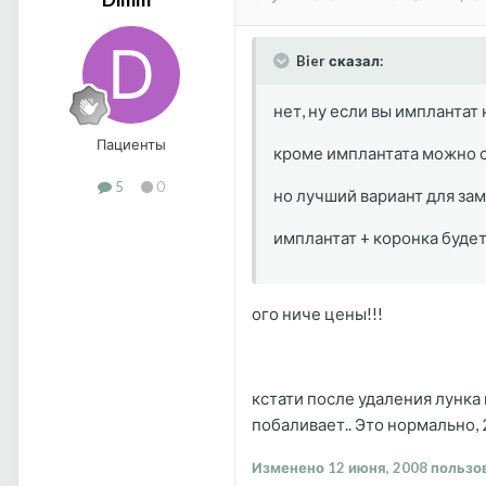
Bier сказал:
нет, ну если вы имплантат
Пациенты
кроме имплантата можно с
5
0
но лучший вариант для за
имплантат + коронка будет
ого ниче цены!!!
кстати после удаления лунка
побаливает.. Это нормально, 
Изменено
12 июня, 2008
пользо