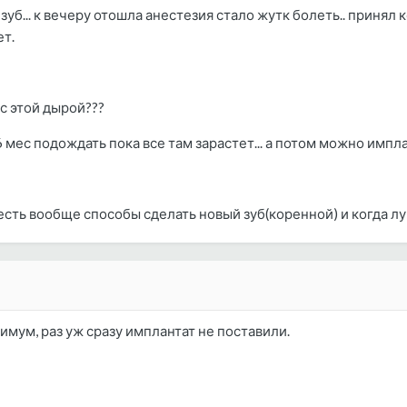
уб... к вечеру отошла анестезия стало жутк болеть.. принял 
ет.
с этой дырой???
6 мес подождать пока все там зарастет... а потом можно импла
сть вообще способы сделать новый зуб(коренной) и когда луч
имум, раз уж сразу имплантат не поставили.