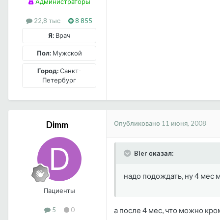
Администраторы
22,8 тыс
8 855
Я:
Врач
Пол:
Мужской
Город:
Санкт-
Петербург
Опубликовано
11 июня, 2008
Dimm
Bier сказал:
надо подождать, ну 4 мес 
Пациенты
а после 4 мес, что можно кр
5
0