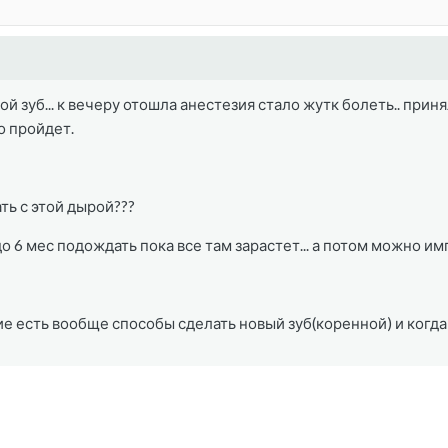
й зуб... к вечеру отошла анестезия стало жутк болеть.. приня
о пройдет.
ть с этой дырой???
о 6 мес подождать пока все там зарастет... а потом можно им
 есть вообще способы сделать новый зуб(коренной) и когда л