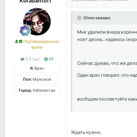
Korabahtoff
Dimm сказал:
Мне удалили вчера коренно
ноет десна... надеюсь скор
Подтвержденные
врачи
3,9 тыс
49
Сейчас думаю, что же дела
Я:
Врач
Один врач говорил, что над
Пол:
Мужской
Город:
Узбекистан
вообщем посоветуйте какие
Ждать нужно.