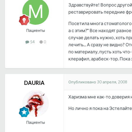
Здравствуйте! Вопрос друго
реставрировать передние фр
Посетила многа стоматологов,
а с этим?" Все находят разно
Пациенты
случае делать нужно, хоть пр
54
0
лечить... А сразу не видно?
по материалу, пусть хоть что
клерафил, арабеск-тор. Пока 
Опубликовано
30 апреля, 2008
DAURIA
Харизма мне как-то доверия н
Но лично я пока на Эстелайте
Пациенты