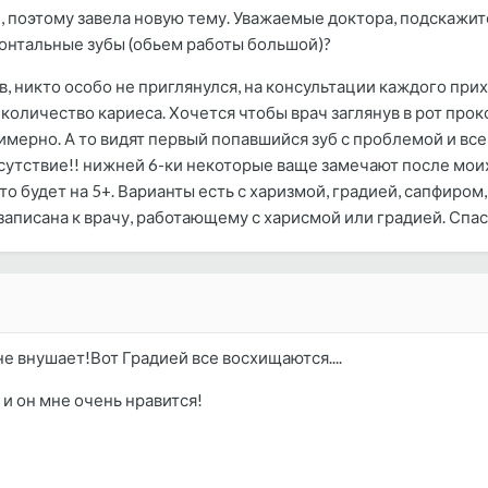
й, поэтому завела новую тему. Уважаемые доктора, подскаж
онтальные зубы (обьем работы большой)?
 никто особо не приглянулся, на консультации каждого прихо
е количество кариеса. Хочется чтобы врач заглянув в рот пр
имерно. А то видят первый попавшийся зуб с проблемой и все,
 Отсутствие!! нижней 6-ки некоторые ваще замечают после мо
-то будет на 5+. Варианты есть с харизмой, градией, сапфиром,
записана к врачу, работающему с харисмой или градией. Спас
е внушает!Вот Градией все восхищаются....
 и он мне очень нравится!