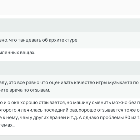
вно, что танцевать об архитектуре
емленных вещах.
лу, это все равно что оценивать качество игры музыканта по 
ите врача по отзывам.
 и о оке хорошо отзывается, но машину сменить можно без по
которого я лечилась последний раз, хорошо отзывается тоже о
 к нему, чем у других врачей и т.д. А однако проблемы 90 из 
емах...