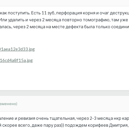
как поступить. Есть 11 зуб, перфорация корня и очаг дестру
Или удалить и через 2 месяца повторно томографию, там уже 
алась, через 2 месяца на месте дефекта была только соедини
/01aea12e3d33.jpg
/e16cd4a8f15a.jpg
изменено)
аление и ревизия очень тщательная, через 2-3 месяца нкр 
й скорее всего, даже пару раз)) подождем корифеев Дмитрия, 