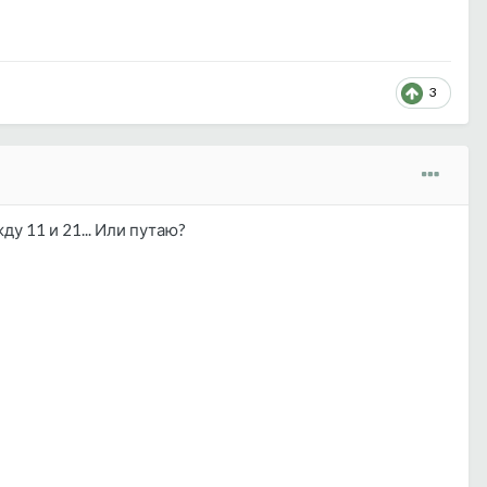
3
у 11 и 21... Или путаю?