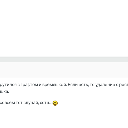
акрутился с графтом и времяшкой. Если есть, то удаление с рес
яшка.
овсем тот случай, хотя...