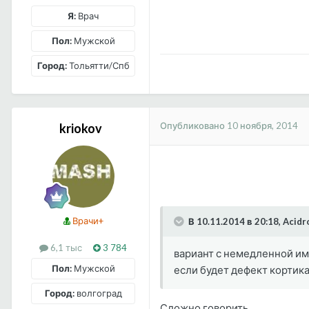
Я:
Врач
Пол:
Мужской
Город:
Тольятти/Спб
Опубликовано
10 ноября, 2014
kriokov
Врачи+
В 10.11.2014 в 20:18, Acid
6,1 тыс
3 784
вариант с немедленной им
Пол:
Мужской
если будет дефект кортикал
Город:
волгоград
Сложно говорить.