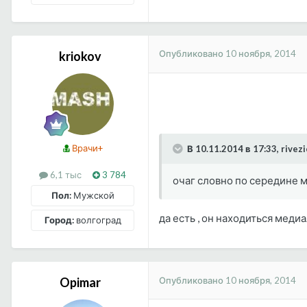
Опубликовано
10 ноября, 2014
kriokov
Врачи+
В 10.11.2014 в 17:33, rivez
6,1 тыс
3 784
очаг словно по середине м
Пол:
Мужской
да есть , он находиться меди
Город:
волгоград
Опубликовано
10 ноября, 2014
Opimar