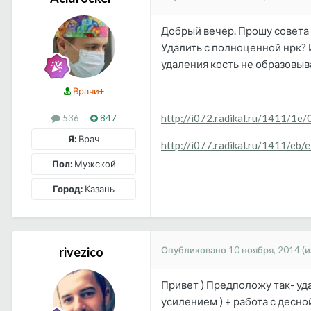
Добрый вечер. Прошу совета 
Удалить с полноценной нрк? 
удаления кость не образовыв
Врачи+
http://i072.radikal.ru/1411/1e
536
847
Я:
Врач
http://i077.radikal.ru/1411/eb
Пол:
Мужской
Город:
Казань
Опубликовано
10 ноября, 2014
(
rivezico
Привет ) Предположу так- уд
усилением ) + работа с десно