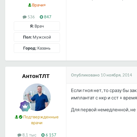
Врачи+
536
847
Я:
Врач
Пол:
Мужской
Город:
Казань
Опубликовано
10 ноября, 2014
АнтонТЛТ
Если гноя нет, то сразу бы з
имплантат с нкр и сст + врем
Для первой немедленной, не с
Подтвержденные
врачи
8,1 тыс
6 157