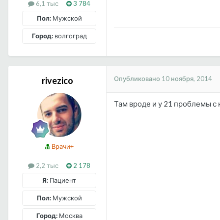
6,1 тыс
3 784
Пол:
Мужской
Город:
волгоград
Опубликовано
10 ноября, 2014
rivezico
Там вроде и у 21 проблемы с 
Врачи+
2,2 тыс
2 178
Я:
Пациент
Пол:
Мужской
Город:
Москва