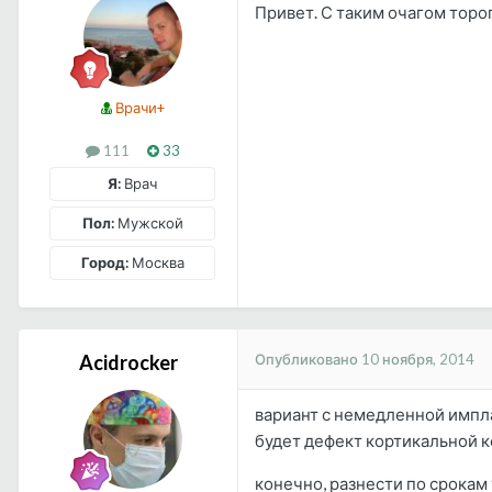
Привет. С таким очагом тороп
Врачи+
111
33
Я:
Врач
Пол:
Мужской
Город:
Москва
Опубликовано
10 ноября, 2014
Acidrocker
вариант с немедленной импла
будет дефект кортикальной ко
конечно, разнести по срокам