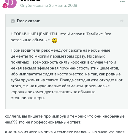
Опубликовано
25 марта, 2008
Doc сказал:
НЕОБЫЧНЫЕ ЦЕМЕНТЫ - это Импрув и ТемРекс. Все
остальные обычные.
Производители рекомендуют сажать на необычные
цементы по многим параметрам сразу. Из самых
понятных - возможность снять коронки в случае чего и
некая весьма эфемерная пружинистость этих цементов,
ибо имплантаты сидят в кости жестко, не так, как родные
зубы пружинят на связке. Правда сегодня уже отходят и от
этого, т.к. на циркониевые абатменты циркониевые
коронки рекомендуется сажать на обычные
стеклоиономеры.
коллега, вы пишете про импрув и темрекс что они необычные.
чем??? это не профессиональный ответ.
я не знаю из чего импрув и темрекс сделаны, но знаю что длая