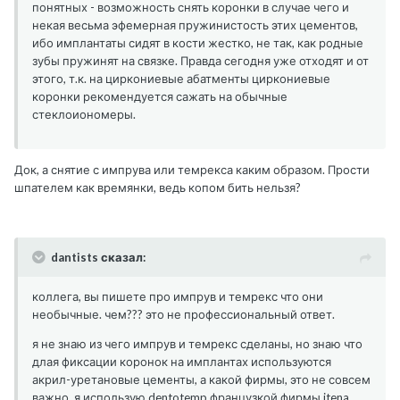
понятных - возможность снять коронки в случае чего и
некая весьма эфемерная пружинистость этих цементов,
ибо имплантаты сидят в кости жестко, не так, как родные
зубы пружинят на связке. Правда сегодня уже отходят и от
этого, т.к. на циркониевые абатменты циркониевые
коронки рекомендуется сажать на обычные
стеклоиономеры.
Док, а снятие с импрува или темрекса каким образом. Прости
шпателем как времянки, ведь копом бить нельзя?
dantists сказал:
коллега, вы пишете про импрув и темрекс что они
необычные. чем??? это не профессиональный ответ.
я не знаю из чего импрув и темрекс сделаны, но знаю что
длая фиксации коронок на имплантах используются
акрил-уретановые цементы, а какой фирмы, это не совсем
важно. я использую dentotemp французкой фирмы itena.