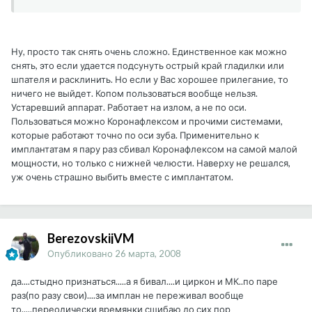
Ну, просто так снять очень сложно. Единственное как можно
снять, это если удается подсунуть острый край гладилки или
шпателя и расклинить. Но если у Вас хорошее прилегание, то
ничего не выйдет. Копом пользоваться вообще нельзя.
Устаревший аппарат. Работает на излом, а не по оси.
Пользоваться можно Коронафлексом и прочими системами,
которые работают точно по оси зуба. Применительно к
имплантатам я пару раз сбивал Коронафлексом на самой малой
мощности, но только с нижней челюсти. Наверху не решался,
уж очень страшно выбить вместе с имплантатом.
BerezovskijVM
Опубликовано
26 марта, 2008
да....стыдно признаться.....а я бивал....и циркон и МК..по паре
раз(по разу свои)....за имплан не переживал вообще
то.....переодически времянки сшибаю до сих пор