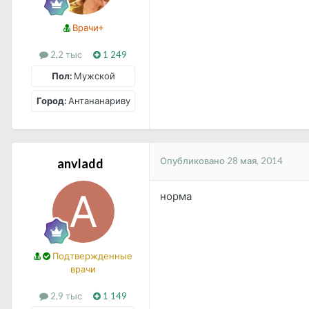
Врачи+
2,2 тыс
1 249
Пол:
Мужской
Город:
Антананариву
Опубликовано
28 мая, 2014
anvladd
норма
Подтвержденные
врачи
2,9 тыс
1 149