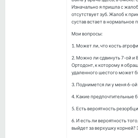
Изначально я пришла с жалоб
отсутствует зуб. Жалоб к при
сустав встает в нормальное п
Мои вопросы:
1. Может ли, что кость атроф
2. Можно ли сдвинуть 7-ой и 
Ортодонт, к которому я обращ
удаленного шестого может б
3. Поднимется ли у меня 6-о
4. Какие предпочтительные 
5. Есть вероятность резорбци
6. И есть ли вероятность то
выйдет за верхушку корней? 