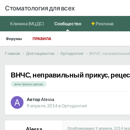
Стоматология для всех
Клиника (МЦДС)
Сообщество
Реклама
Форумы
ПРАВИЛА
Главная
Для пациентов
Ортодонтия
ВНЧС, неправильный 
ВНЧС, неправильный прикус, реце
внчс прикус десны
Автор Alessa
9 апреля, 2014
в
Ортодонтия
Опубликовано
9 апреля, 2014
(и
Alessa