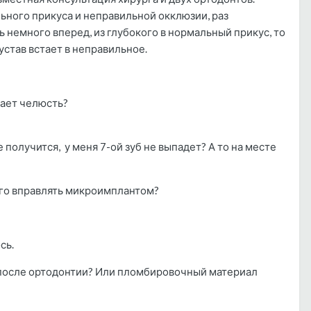
льного прикуса и неправильной окклюзии, раз
ь немного вперед, из глубокого в нормальный прикус, то
устав встает в неправильное.
лкает челюсть?
е получится, у меня 7-ой зуб не выпадет? А то на месте
 его вправлять микроимплантом?
сь.
я» после ортодонтии? Или пломбировочный материал