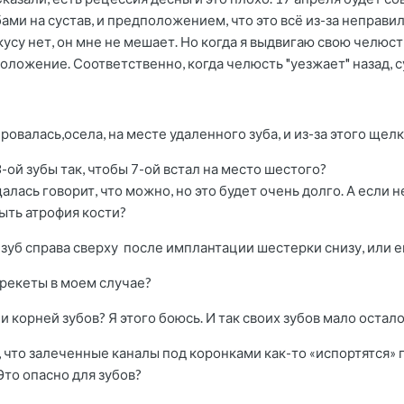
ами на сустав, и предположением, что это всё из-за неправи
кусу нет, он мне не мешает. Но когда я выдвигаю свою челюст
оложение. Соответственно, когда челюсть "уезжает" назад, с
ировалась,осела, на месте удаленного зуба, и из-за этого ще
8-ой зубы так, чтобы 7-ой встал на место шестого?
алась говорит, что можно, но это будет очень долго. А если н
ыть атрофия кости?
й зуб справа сверху после имплантации шестерки снизу, или
брекеты в моем случае?
и корней зубов? Я этого боюсь. И так своих зубов мало остало
го, что залеченные каналы под коронками как-то «испортятс
Это опасно для зубов?