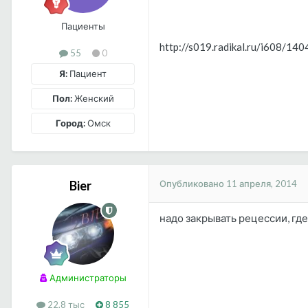
Пациенты
http://s019.radikal.ru/i608/1
55
0
Я:
Пациент
Пол:
Женский
Город:
Омск
Опубликовано
11 апреля, 2014
Bier
надо закрывать рецессии, где
Администраторы
22,8 тыс
8 855