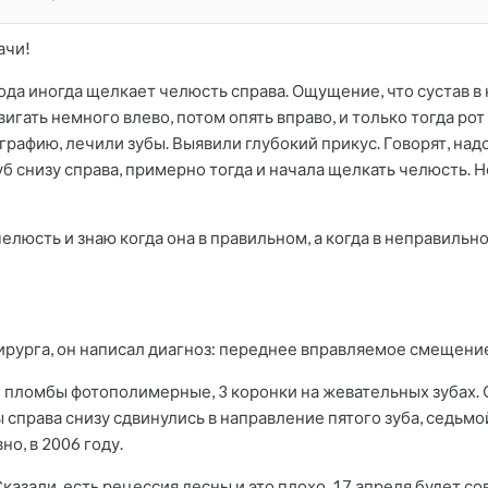
ачи!
года иногда щелкает челюсть справа. Ощущение, что сустав 
игать немного влево, потом опять вправо, и только тогда ро
фию, лечили зубы. Выявили глубокий прикус. Говорят, надо и
уб снизу справа, примерно тогда и начала щелкать челюсть.
елюсть и знаю когда она в правильном, а когда в неправильн
рурга, он написал диагноз: переднее вправляемое смещение
: пломбы фотополимерные, 3 коронки на жевательных зубах. О
 справа снизу сдвинулись в направление пятого зуба, седьмо
но, в 2006 году.
 Сказали, есть рецессия десны и это плохо. 17 апреля будет с