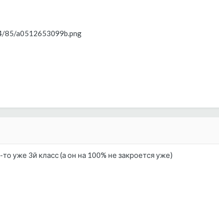
404/85/a0512653099b.png
-то уже 3й класс (а он на 100% не закроется уже)