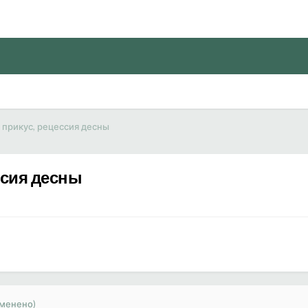
прикус, рецессия десны
ссия десны
зменено)