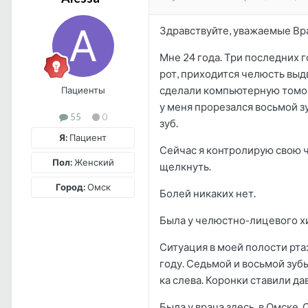
Здравствуйте, уважаемые Вр
Мне 24 года. Три последних 
рот, приходится челюсть выдв
сделали компьютерную томогра
Пациенты
у меня прорезался восьмой з
55
0
зуб.
Я:
Пациент
Сейчас я контролирую свою ч
Пол:
Женский
щелкнуть.
Город:
Омск
Болей никаких нет.
Была у челюстно-лицевого хи
Ситуация в моей полости рта
году. Седьмой и восьмой зубы
ка слева. Коронки ставили дав
Была у врача здесь, в Омске.