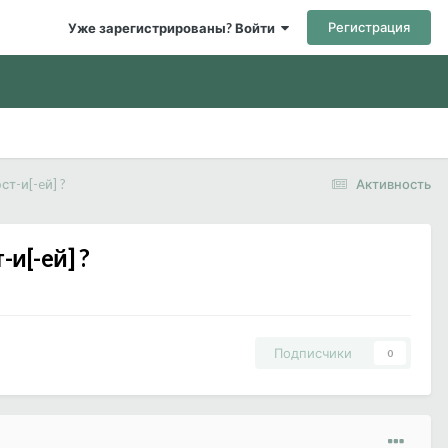
Регистрация
Уже зарегистрированы? Войти
т-и[-eй] ?
Активность
и[-eй] ?
Подписчики
0