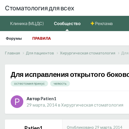
Стоматология для всех
Клиника (МЦДС)
Сообщество
Реклама
Форумы
ПРАВИЛА
Главная
Для пациентов
Хирургическая стоматология
Для
Для исправления открытого боково
остеотомия прикус
челюсть
Автор Patien1
29 марта, 2014
в
Хирургическая стоматология
Опубликовано
29 марта, 2014
Patien1