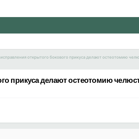
 исправления открытого бокового прикуса делают остеотомию челюс
го прикуса делают остеотомию челюст-