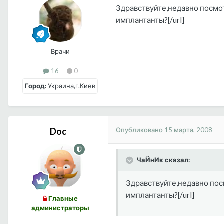
Здравствуйте,недавно посмо
имплантанты?[/url]
Врачи
16
0
Город:
Украина,г.Киев
Опубликовано
15 марта, 2008
Doc
ЧаЙнИк сказал:
Здравствуйте,недавно пос
имплантанты?[/url]
Главные
администраторы