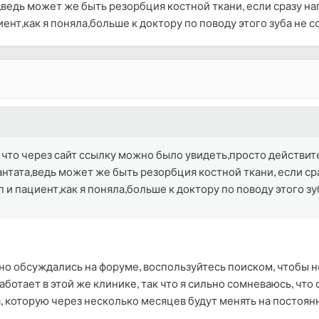
едь может же быть резорбция костной ткани, если сразу нагр
иент,как я поняла,больше к доктору по поводу этого зуба не 
 что через сайт ссылку можно было увидеть,просто действите
ата,ведь может же быть резорбция костной ткани, если сраз
п и пациент,как я поняла,больше к доктору по поводу этого з
о обсуждались на форуме, воспользуйтесь поиском, чтобы не
аботает в этой же клинике, так что я сильно сомневаюсь, чт
, которую через несколько месяцев будут менять на постоян