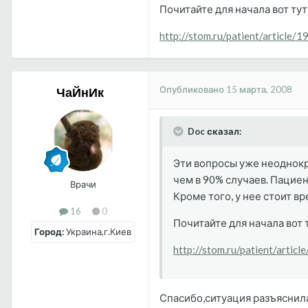
Почитайте для начала вот тут
http://stom.ru/patient/article/1
Опубликовано
15 марта, 2008
ЧаЙнИк
Doc сказал:
Эти вопросы уже неоднокр
чем в 90% случаев. Пациен
Врачи
Кроме того, у нее стоит в
16
0
Почитайте для начала вот 
Город:
Украина,г.Киев
http://stom.ru/patient/articl
Спасибо,ситуация разъяснил