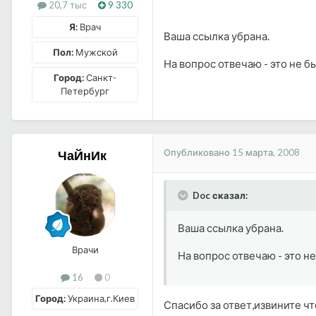
20,7 тыс
9 330
Я:
Врач
Ваша ссылка убрана.
Пол:
Мужской
На вопрос отвечаю - это не 
Город:
Санкт-
Петербург
Опубликовано
15 марта, 2008
ЧаЙнИк
Doc сказал:
Ваша ссылка убрана.
Врачи
На вопрос отвечаю - это н
16
0
Город:
Украина,г.Киев
Спасибо за ответ,извините ч