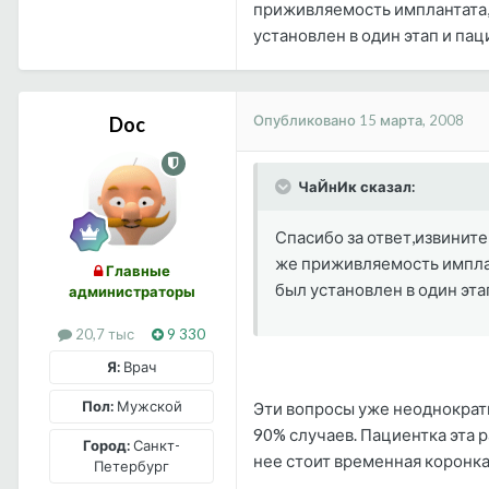
приживляемость имплантата,в
установлен в один этап и пац
Опубликовано
15 марта, 2008
Doc
ЧаЙнИк сказал:
Спасибо за ответ,извините
же приживляемость имплант
Главные
был установлен в один эта
администраторы
20,7 тыс
9 330
Я:
Врач
Пол:
Мужской
Эти вопросы уже неоднократн
90% случаев. Пациентка эта р
Город:
Санкт-
нее стоит временная коронка
Петербург