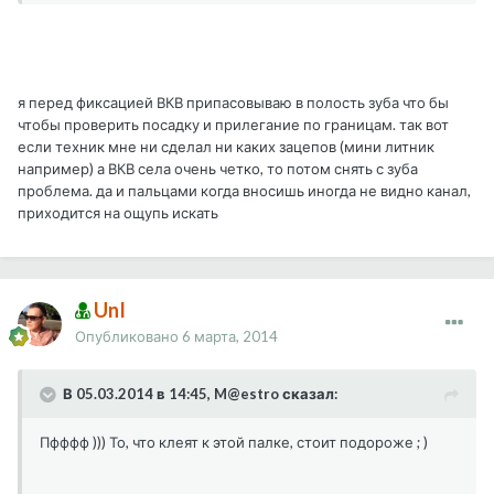
я перед фиксацией ВКВ припасовываю в полость зуба что бы
чтобы проверить посадку и прилегание по границам. так вот
если техник мне ни сделал ни каких зацепов (мини литник
например) а ВКВ села очень четко, то потом снять с зуба
проблема. да и пальцами когда вносишь иногда не видно канал,
приходится на ощупь искать
UnI
Опубликовано
6 марта, 2014
В 05.03.2014 в 14:45, M@estro сказал:
Пфффф ))) То, что клеят к этой палке, стоит подороже ; )