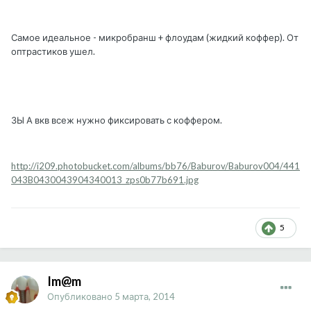
Самое идеальное - микробранш + флоудам (жидкий коффер). От
оптрастиков ушел.
ЗЫ А вкв всеж нужно фиксировать с коффером.
http://i209.photobucket.com/albums/bb76/Baburov/Baburov004/441
043B0430043904340013_zps0b77b691.jpg
5
Im@m
Опубликовано
5 марта, 2014