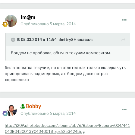
Im@m
Опубликовано
5 марта, 2014
В 05.03.2014 в 11:54, dmitrySH сказал:
Бондом не пробовал, обычно текучим композитом.
была попытка текучим, но он отлетел как только вкладка чуть
приподнялась над моделью, а с бондом даже потряс
хорошенько
Bobby
Опубликовано
5 марта, 2014
http://i209.photobucket.com/albums/bb76/Baburov/Baburov004/441
043B0430043904340018_zps5253424f.jpg