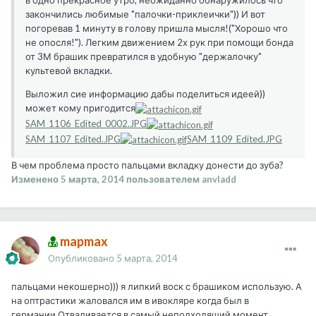
в одно прекрасное утро, неожиданно обнаружилось что
закончились любимые "палочки-приклеички")) И вот
погоревав 1 минуту в голову пришла мысля!("Хорошо что
не опосля!"). Легким движением 2х рук при помощи бонда
от 3М брашик превратился в удобную "держалочку"
культевой вкладки.
Выложил сие информацию дабы поделиться идеей))
может кому пригодится
SAM_1106_Edited_0002.JPG
SAM_1107_Edited.JPG
SAM_1109_Edited.JPG
В чем проблема просто пальцами вкладку донести до зуба?
Изменено
5 марта, 2014
пользователем anvladd
mapmax
Опубликовано
5 марта, 2014
пальцами некошерно))) я липкий воск с брашиком использую. А
на оптрастики жаловался им в ивокляре когда был в
германии.Отваливается в самый неподходящий момент.