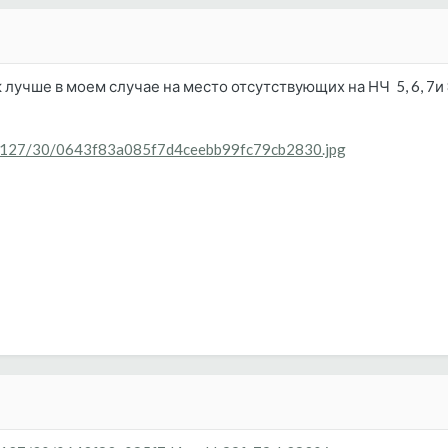
 лучше в моем случае на место отсутствующих на НЧ 5, 6, 7и
14/0127/30/0643f83a085f7d4ceebb99fc79cb2830.jpg