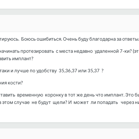
тируюсь. Боюсь ошибиться. Очень буду благодарна за ответы
начинать протезировать с места недавно удаленной 7-ки? (эт
авить имплант?
таки и лучше по удобству 35,36,37 или 35,37 ?
ния кости?
оставить временную коронку в тот же день что имплант. Это 
в этом случае не будут щели? И может ли попадать через ни