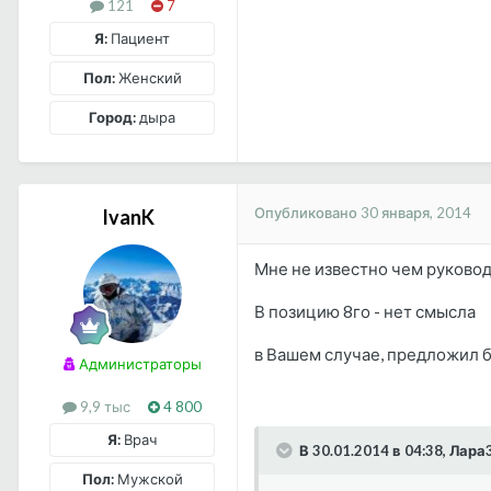
121
7
Я:
Пациент
Пол:
Женский
Город:
дыра
Опубликовано
30 января, 2014
IvanK
Мне не известно чем руковод
В позицию 8го - нет смысла
в Вашем случае, предложил б
Администраторы
9,9 тыс
4 800
Я:
Врач
В 30.01.2014 в 04:38, Лара
Пол:
Мужской