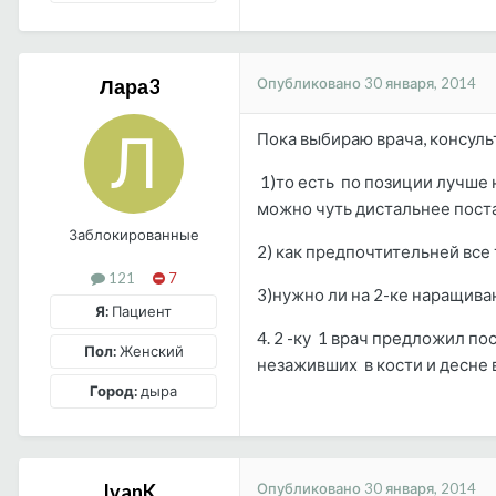
Опубликовано
30 января, 2014
Лара3
Пока выбираю врача, консуль
1)то есть по позиции лучше 
можно чуть дистальнее пост
Заблокированные
2) как предпочтительней все 
121
7
3)нужно ли на 2-ке наращива
Я:
Пациент
4. 2 -ку 1 врач предложил п
Пол:
Женский
незаживших в кости и десне 
Город:
дыра
Опубликовано
30 января, 2014
IvanK