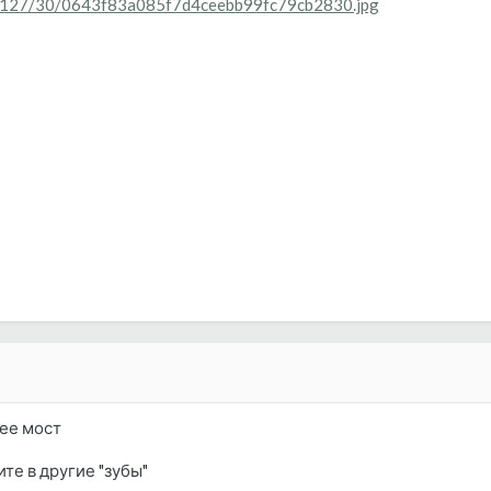
14/0127/30/0643f83a085f7d4ceebb99fc79cb2830.jpg
лее мост
е в другие "зубы"