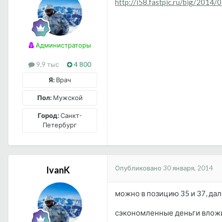
http://i58.fastpic.ru/big/20
Администраторы
9,9 тыс
4 800
Я:
Врач
Пол:
Мужской
Город:
Санкт-
Петербург
Опубликовано
30 января, 2014
IvanK
можно в позицию 35 и 37, да
сэкономленные деньги вложит