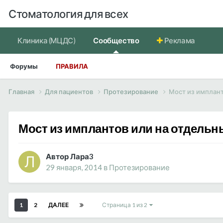
Стоматология для всех
Клиника (МЦДС)
Сообщество
Реклама
Форумы
ПРАВИЛА
Главная
Для пациентов
Протезирование
Мост из имплант
Мост из имплантов или на отдельн
Автор Лара3
29 января, 2014
в
Протезирование
1
2
ДАЛЕЕ
Страница 1 из 2