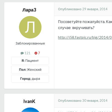
Опубликовано
29 января, 2014
Лара3
Посоветуйте пожалуйста. Как
случае вкручивать?
http://i58.fastpic.ru/big/20
Заблокированные
121
7
Я:
Пациент
Пол:
Женский
Город:
дыра
Опубликовано
30 января, 2014
IvanK