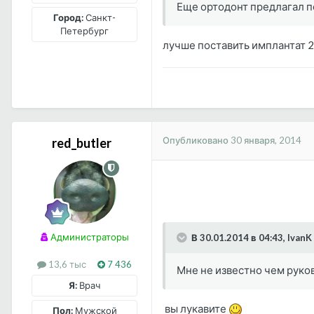
Еще ортодонт предлагал по
Город:
Санкт-
Петербург
лучше поставить имплантат 2
Опубликовано
30 января, 2014
red_butler
Администраторы
В 30.01.2014 в 04:43, IvanK
13,6 тыс
7 436
Мне не известно чем руков
Я:
Врач
вы лукавите
Пол:
Мужской