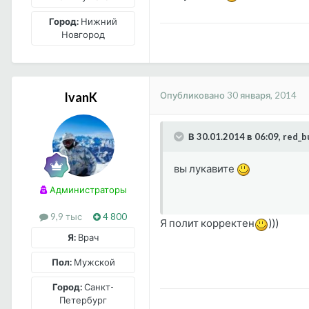
Город:
Нижний
Новгород
Опубликовано
30 января, 2014
IvanK
В 30.01.2014 в 06:09, red_b
вы лукавите
Администраторы
9,9 тыс
4 800
Я полит корректен
)))
Я:
Врач
Пол:
Мужской
Город:
Санкт-
Петербург