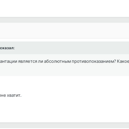
 сказал:
лантации является ли абсолютным противопоказанием? Како
не хватит.