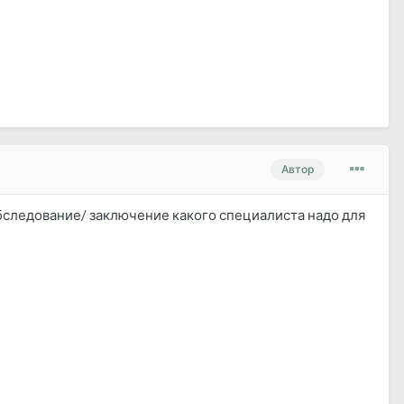
Автор
бследование/ заключение какого специалиста надо для