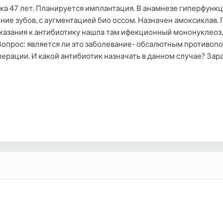
а 47 лет. Планируется имплантация. В анамнезе гиперфункц
ние зубов, с аугментацией био оссом. Назначен амоксиклав. 
оказания к антибиотику нашла там ифекционный мононуклеоз,
Вопрос: является ли это заболевание- обсалютным противопок
ерации. И какой антибиотик назначать в данном случае? Зар