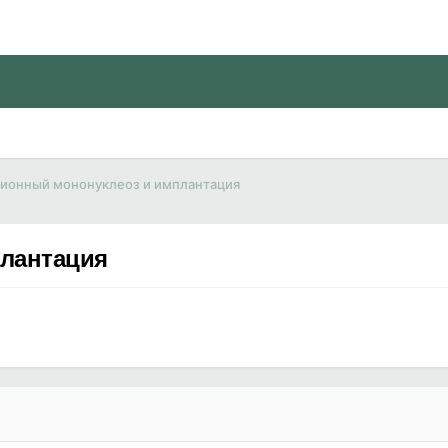
ионный мононуклеоз и имплантация
лантация