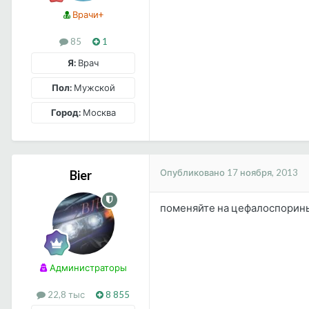
Врачи+
85
1
Я:
Врач
Пол:
Мужской
Город:
Москва
Опубликовано
17 ноября, 2013
Bier
поменяйте на цефалоспорины
Администраторы
22,8 тыс
8 855