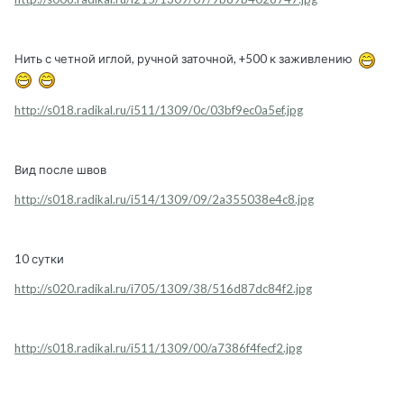
Нить с четной иглой, ручной заточной, +500 к заживлению
http://s018.radikal.ru/i511/1309/0c/03bf9ec0a5ef.jpg
Вид после швов
http://s018.radikal.ru/i514/1309/09/2a355038e4c8.jpg
10 сутки
http://s020.radikal.ru/i705/1309/38/516d87dc84f2.jpg
http://s018.radikal.ru/i511/1309/00/a7386f4fecf2.jpg