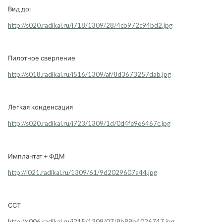
Вид до:
http://s020.radikal.ru/i718/1309/28/4cb972c94bd2.jpg
Пилотное сверление
http://s018.radikal.ru/i516/1309/af/8d3673257dab.jpg
Легкая конденсация
http://s020.radikal.ru/i723/1309/1d/0d4fe9e6467c.jpg
Имплантат + ФДМ
http://i021.radikal.ru/1309/61/9d2029607a44.jpg
ССТ
http://s006.radikal.ru/i215/1309/07/9b89b4026747.jpg