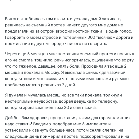
В итоге я побоялась там ставить и уехала домой заживать,
решилась на съемный протез, ничего другого мне дома не
предлагали из-за острой атрофии костной ткани - в один голос.
Говоррить о моем стрессе и потерянных 300 тысячах + дорога и
проживание в другом городе - ничего не говорить.
Через еще 6 месяцев мне поставили съемный протез и носить я
его не смогла, тошнило, речь испортилась, ощущение что во рту
что-то тяжелое, давящее, опять боли. Проходила я так еще 2
месяца и поехала в Москву. Я высылала снимок для заочной
консультации и мне сказали что новыми имплантами рут мою
проблему можно решить за 7 дней.
Я думала и мучалась месяц, но все таки поехала, толкнули
нестерпимые неудобства, добрая девушка по телефону,
консультировавшая меня раз 20 и опыт врача .
Дай бог Вам здоровья, процветания, таким докторам памятник
надо ставить! Владимр подобрал мне 6 имплантов и
установили их за чуть больше часа, потом сняли слепки, на
следующий день примерили протез, подкорректировали и на