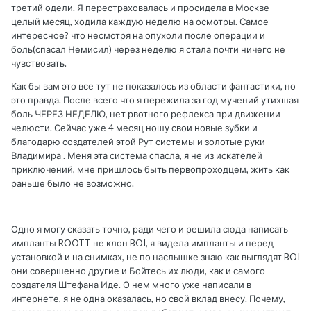
третий одели. Я перестраховалась и просидела в Москве
целый месяц, ходила каждую неделю на осмотры. Самое
интересное? что несмотря на опухоли после операции и
боль(спасал Немисил) через неделю я стала почти ничего не
чувствовать.
Как бы вам это все тут не показалось из области фантастики, но
это правда. После всего что я пережила за год мучений утихшая
боль ЧЕРЕЗ НЕДЕЛЮ, нет рвотного рефлекса при движении
челюсти. Сейчас уже 4 месяц ношу свои новые зубки и
благодарю создателей этой Рут системы и золотые руки
Владимира . Меня эта система спасла, я не из искателей
приключений, мне пришлось быть первопроходцем, жить как
раньше было не возможно.
Одно я могу сказать точно, ради чего и решила сюда написать
импланты ROOTT не клон BOI, я видела импланты и перед
установкой и на снимках, не по наслышке знаю как выглядят BOI
они совершенно другие и Бойтесь их люди, как и самого
создателя Штефана Иде. О нем много уже написали в
интернете, я не одна оказалась, но свой вклад внесу. Почему,