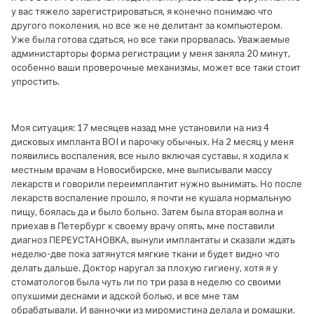
у вас тяжело зарегистрироваться, я конечно понимаю что
другого поколения, но все же не делитант за компьютером.
Уже была готова сдаться, но все таки прорвалась. Уважаемые
администарторы форма регистрации у меня заняла 20 минут,
особенно ваши проверочные механизмы, может все таки стоит
упростить.
Моя ситуация: 17 месяцев назад мне установили на низ 4
дисковых импланта BOI и парочку обычных. На 2 месяц у меня
появились воспаления, все ныло включая суставы, я ходила к
местным врачам в Новосибирске, мне выписывали массу
лекарств и говорили переимплантит нужно вынимать. Но после
лекарств воспаление прошло, я почти не кушала нормальную
пищу, боялась да и было больно. Затем была вторая волна и
приехав в Петербург к своему врачу опять, мне поставили
диагноз ПЕРЕУСТАНОВКА, вынули имплантаты и сказали ждать
неделю-две пока затянутся мягкие ткани и будет видно что
делать дальше. Доктор наругал за плохую гигиену, хотя я у
стоматологов была чуть ли по три раза в неделю со своими
опухшими деснами и адской болью, и все мне там
обрабатывали. И ванночки из миромистина делала и ромашки.