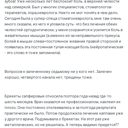
зубов! Уже несколько лет беспокоит боль в верхней челюсти
над семеркой. Был у многих специалистов, стоматологов-
терапевтов, лора,невролога. Никто не мог понять в чем дело.
Сегодня была у супер-спеца стоматоневролога, мне там очень
много сказали, из чего я уловила суть- что без лечения обеих
челюстей ортодонтически, у меня сохранится и усилится боль в
жевательных мышцах (а именно из-за неправильного прикуса,
болей в мышах слева=постоянное жевание правой стороной и
появилась эта постоянная тупая ноющая боль (нейропатическая
- это слово я тоже запомнила).
Вопросов к залеченному седьмому ни у кого нет. Залечен
хорошо, четвертого канала нет, трещины тоже.
Брекеты сапфировые относила полтора года назад где-то
шесть месяцев. Врач оказался не профессионалом, наклеил их
плохо. Они постоянно отклеивались и за полгода результата
практически не было. Потом продолжила лечение каппами уже
у другого врача. Подумывала о брекетах. На этот раз уже
металлических, но не решилась. А теперь видимо придется??