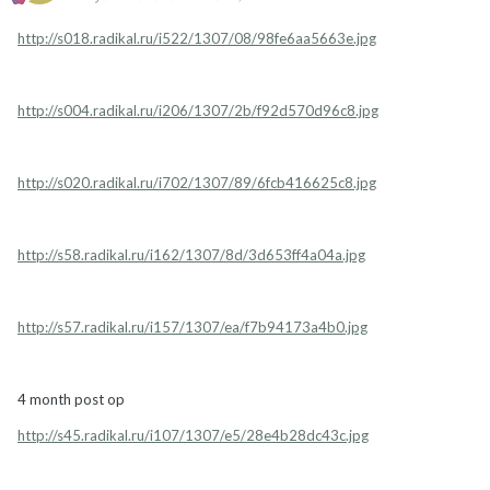
http://s018.radikal.ru/i522/1307/08/98fe6aa5663e.jpg
http://s004.radikal.ru/i206/1307/2b/f92d570d96c8.jpg
http://s020.radikal.ru/i702/1307/89/6fcb416625c8.jpg
http://s58.radikal.ru/i162/1307/8d/3d653ff4a04a.jpg
http://s57.radikal.ru/i157/1307/ea/f7b94173a4b0.jpg
4 month post op
http://s45.radikal.ru/i107/1307/e5/28e4b28dc43c.jpg