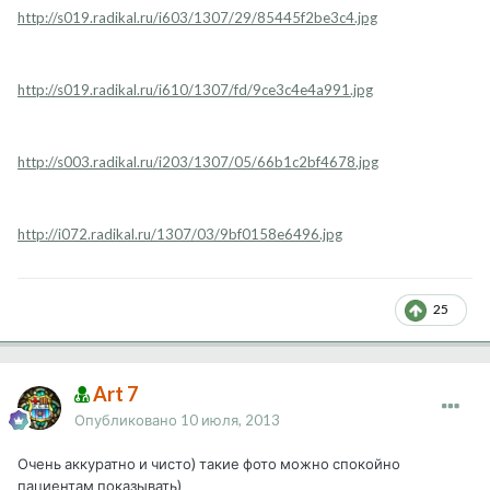
http://s019.radikal.ru/i603/1307/29/85445f2be3c4.jpg
http://s019.radikal.ru/i610/1307/fd/9ce3c4e4a991.jpg
http://s003.radikal.ru/i203/1307/05/66b1c2bf4678.jpg
http://i072.radikal.ru/1307/03/9bf0158e6496.jpg
25
Art 7
Опубликовано
10 июля, 2013
Очень аккуратно и чисто) такие фото можно спокойно
пациентам показывать)