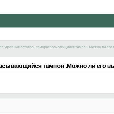
ле удаления осталась саморассасывающийся тампон .Можно ли его 
сасывающийся тампон .Можно ли его в