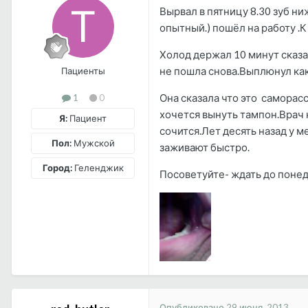
Вырвал в пятницу 8.30 зуб н
опытный.) пошёл на работу .
Холод держал 10 минут сказа
не пошла снова.Выплюнул как
Пациенты
Она сказала что это саморас
1
0
хочется вынуть тампон.Врач
Я:
Пациент
сочится.Лет десять назад у 
Пол:
Мужской
заживают быстро.
Город:
Геленджик
Посоветуйте- ждать до понеде
Опубликовано
29 июня, 2013