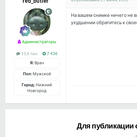
red_butler
На вашем снимке ничего не ви
ухудшении обратитесь к свое
Администраторы
13,6 тыс
7 436
Я:
Врач
Пол:
Мужской
Город:
Нижний
Новгород
Для публикации 