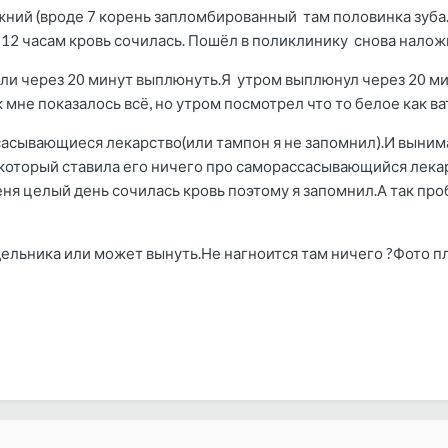
ижний (вроде 7 корень запломбированный там половинка зуб
К 12 часам кровь сочилась. Пошёл в поликлинику снова налож
ли через 20 минут выплюнуть.Я утром выплюнул через 20 мину
 мне показалось всё, но утром посмотрел что то белое как ва
сасывающиеся лекарство(или тампон я не запомнил).И вынима
 который ставила его ничего про саморассасывающийся лека
меня целый день сочилась кровь поэтому я запомнил.А так п
льника или может вынуть.Не нагноится там ничего ?Фото плох