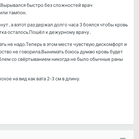
а.Вырывался быстро без сложностей врач
или тампон.
т , а вэтот раз держал долго часа 3 боялся чтобы кровь
тка осталось.Пошёл к дежурному врачу .
ть не надо.Теперь в этом месте чувствую дискомфорт и
рство не говорила.Вынимать боюсь думаю кровь будет
роблем со свёртыванием никогда не было обычные раны
ое на вид как вата 2-3 см в длину.