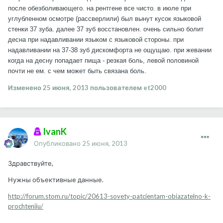
после обезболивающего. на рентгене все чисто. в июле при
углубленном осмотре (рассверлили) был вынут кусок языковой
стенки 37 зуба. далее 37 зуб восстановлен. очень сильно болит
десна при надавливании языком с языковой стороны. при
надавливании на 37-38 зуб дискомфорта не ощущаю. при жевании
когда на десну попадает пища - резкая боль, левой половиной
почти не ем. с чем может быть связана боль.
Изменено
25 июня, 2013
пользователем et2000
IvanK
Опубликовано
25 июня, 2013
Здравствуйте,
Нужны объективные данные.
http://forum.stom.ru/topic/20613-sovety-patcientam-obiazatelno-k-
prochteniiu/