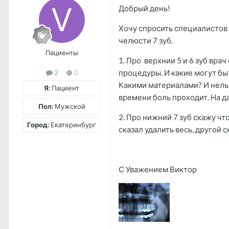
Добрый день!
Хочу спросить специалистов 
челюсти 7 зуб.
Пациенты
1. Про верхнии 5 и 6 зуб врач
процедуры. И какие могут бы
2
0
Какими материалами? И нельз
Я:
Пациент
времени боль проходит. На д
Пол:
Мужской
2. Про нижний 7 зуб скажу чт
Город:
Екатеринбург
сказал удалить весь, другой с
С Уважением Виктор