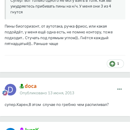
Супер! Вот только одного не могу взять в толк. Как Вы
умудряетесь прибивать пины на н/ч. У меня они 3 из 4
гнутся
Пины биогоризонт, от аутотака, ручка фриос, или какая
подойдёт, у меня ещё одна есть, не помню контору, тоже
подходит.. Стучать под прямым углом)).. Гнётся каждый
пятнадцатый)).. Раньше чаще
1
doca
Опубликовано
13 июня, 2013
супер.Карен,В этом случае по гребню чем распиливал?
IvanK