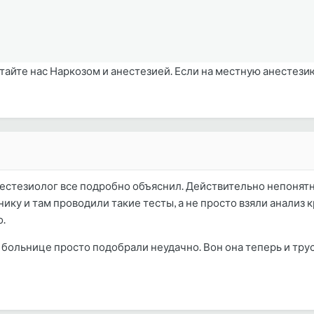
тайте нас Наркозом и анестезией. Если на местную анестезию
нестезиолог все подробно объяснил. Действительно непонят
у и там проводили такие тесты, а не просто взяли анализ кр
о.
 больнице просто подобрали неудачно. Вон она теперь и трус