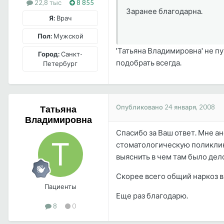
22,8 тыс
8 855
Заранее благодарна.
Я:
Врач
Пол:
Мужской
'Татьяна Владимировна' не пу
Город:
Санкт-
подобрать всегда.
Петербург
Опубликовано
24 января, 2008
Татьяна
Владимировна
Спасибо за Ваш ответ. Мне а
стоматологическую поликлиник
выяснить в чем там было дел
Скорее всего общий наркоз в
Пациенты
Еще раз благодарю.
8
0