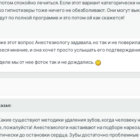
 потом спокойно лечиться. Если этот вариант категорически 
ько гипнотизеры тоже ничего не обезболивают. Они могут вы
ут по полной программе и это потом ой как скажется!
же этот вопрос Анестезиологу задавала, но так и не поверил
еся мнение, и она хочет просто услышать его подтверждени
деле мы от нее фоток так и не дождались.
азал:
акие существуют методики удаления зубов, когда человеку 
е, пожалуйста! Анестезиологи настаивают на подборе наркоза,
тически до остановки сердца. Зубы достаточно проблемные -