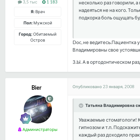
3,5 тыс
1 183
несколько раз говорили, а
надеяться не на кого. Тол
Я:
Врач
подкорка боль ощущать буд
Пол:
Мужской
Город:
Обитаемый
Остров
Doc, не ведитесь.Пациентка у
Владимировны свое устоявше
З.Ы. А в ортодонтическом раз
Опубликовано
23 января, 2008
Bier
Татьяна Владимировна ск
Уважаемые стоматологи! К
гипнозом и т.п. Подскажит
Администраторы
каждый раз доходило прак