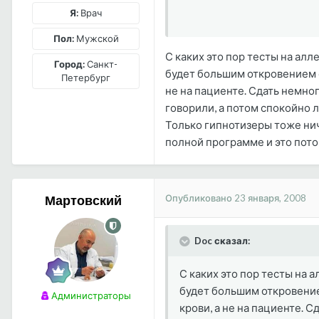
Я:
Врач
Пол:
Мужской
С каких это пор тесты на ал
Город:
Санкт-
будет большим откровением е
Петербург
не на пациенте. Сдать немно
говорили, а потом спокойно л
Только гипнотизеры тоже нич
полной программе и это пото
Опубликовано
23 января, 2008
Мартовский
Doc сказал:
С каких это пор тесты на 
будет большим откровение
Администраторы
крови, а не на пациенте. 