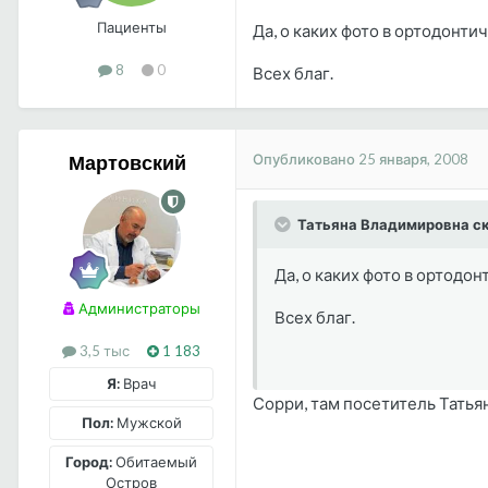
Пациенты
Да, о каких фото в ортодонти
8
0
Всех благ.
Опубликовано
25 января, 2008
Мартовский
Татьяна Владимировна ск
Да, о каких фото в ортодон
Администраторы
Всех благ.
3,5 тыс
1 183
Я:
Врач
Сорри, там посетитель Татьян
Пол:
Мужской
Город:
Обитаемый
Остров