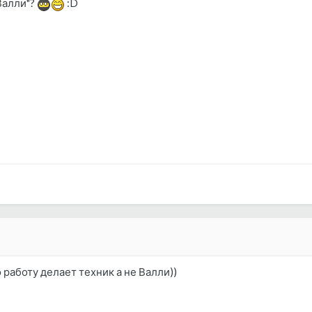
Валли"?
:D
 работу делает техник а не Валли))