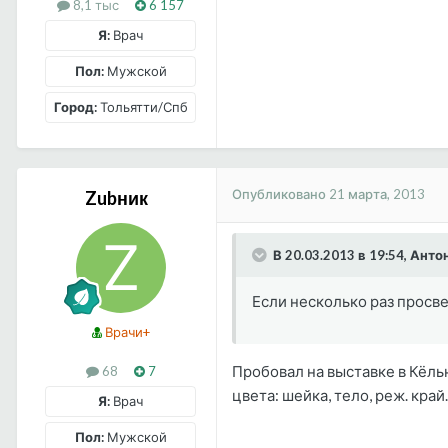
8,1 тыс
6 157
Я:
Врач
Пол:
Мужской
Город:
Тольятти/Спб
Опубликовано
21 марта, 2013
Zubник
В 20.03.2013 в 19:54, Ант
Если несколько раз просве
Врачи+
Пробовал на выставке в Кёль
68
7
цвета: шейка, тело, реж. край.
Я:
Врач
Пол:
Мужской