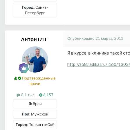
Город:
Санкт-
Петербург
Опубликовано
21 марта, 2013
АнтонТЛТ
Я в курсе, в клинике такой ст
http://s58.radikal.ru/i160/130
Подтвержденные
врачи
8,1 тыс
6 157
Я:
Врач
Пол:
Мужской
Город:
Тольятти/Спб