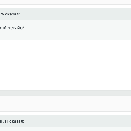
ity сказал:
кой девайс?
онТЛТ сказал: