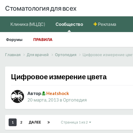
Стоматология для всех
Клиника (МЦДС)
Сообщество
Реклама
Форумы
ПРАВИЛА
Главная
Для врачей
Ортопедия
Цифровое измерение цве
Цифровое измерение цвета
Автор
Heatshock
20 марта, 2013
в
Ортопедия
1
2
ДАЛЕЕ
Страница 1 из 2