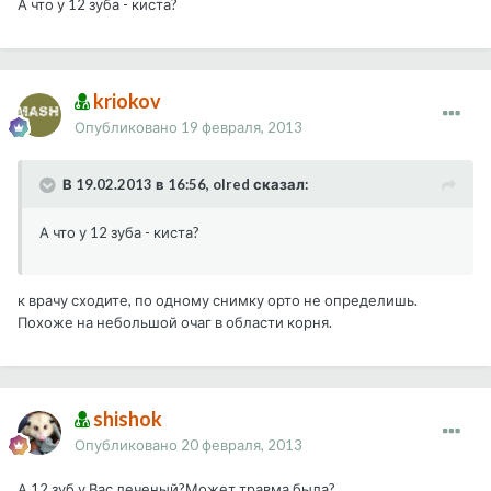
А что у 12 зуба - киста?
kriokov
Опубликовано
19 февраля, 2013
В 19.02.2013 в 16:56, olred сказал:
А что у 12 зуба - киста?
к врачу сходите, по одному снимку орто не определишь.
Похоже на небольшой очаг в области корня.
shishok
Опубликовано
20 февраля, 2013
А 12 зуб у Вас леченый?Может травма была?