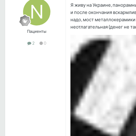
Я живу на Украине, панорамн
и после окончания вскармлив
надо, мост металлокерамики 
неотлагательная (денег не та
Пациенты
2
0