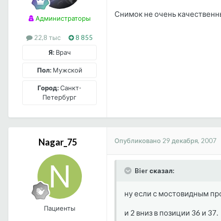
Снимок не очень качественны
Администраторы
22,8 тыс
8 855
Я:
Врач
Пол:
Мужской
Город:
Санкт-
Петербург
Опубликовано
29 декабря, 2007
Nagar_75
Bier сказал:
ну если с мостовидным про
Пациенты
и 2 вниз в позиции 36 и 37.