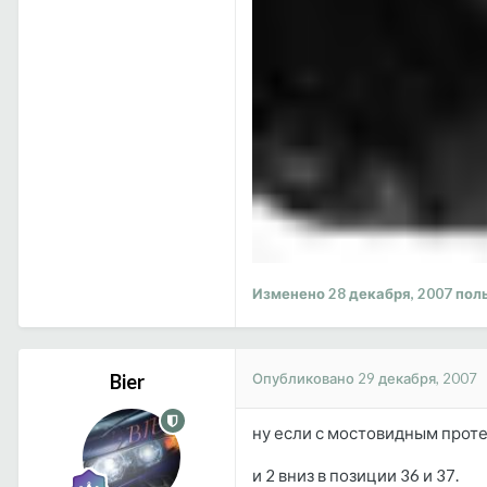
Изменено
28 декабря, 2007
поль
Опубликовано
29 декабря, 2007
Bier
ну если с мостовидным протез
и 2 вниз в позиции 36 и 37.