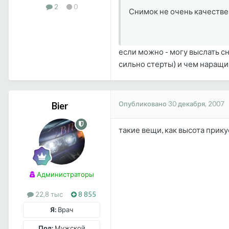
2
0
Снимок не очень качестве
если можно - могу выслать с
сильно стерты) и чем наращи
Опубликовано
30 декабря, 2007
Bier
такие вещи, как высота прику
Администраторы
22,8 тыс
8 855
Я:
Врач
Пол:
Мужской