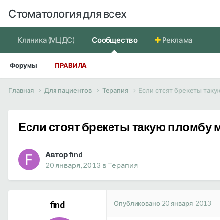
Стоматология для всех
Клиника (МЦДС)
Сообщество
Реклама
Форумы
ПРАВИЛА
Главная
Для пациентов
Терапия
Если стоят брекеты таку
Если стоят брекеты такую пломбу м
Автор find
20 января, 2013
в
Терапия
Опубликовано
20 января, 2013
find