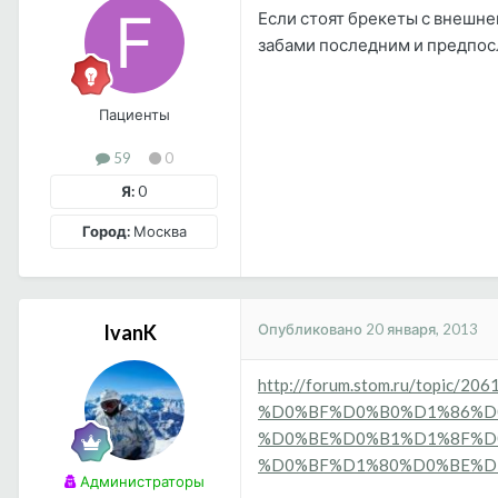
Если стоят брекеты с внешне
забами последним и предпос
Пациенты
59
0
Я:
0
Город:
Москва
Опубликовано
20 января, 2013
IvanK
http://forum.stom.ru/top
%D0%BF%D0%B0%D1%86%D
%D0%BE%D0%B1%D1%8F%D
%D0%BF%D1%80%D0%BE%D
Администраторы