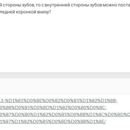
й стороны зубов, то с внутренней стороны зубов можно пос
ледней коронкой внизу?
ic/20613-%D1%81%D0%BE%D0%B2%D0%B5%D1%82%D1%8B-
0%B8%D0%B5%D0%BD%D1%82%D0%B0%D0%BC-
0%B7%D0%B0%D1%82%D0%B5%D0%BB%D1%8C%D0%BD%D
1%87%D1%82%D0%B5%D0%BD%D0%B8%D1%8E/