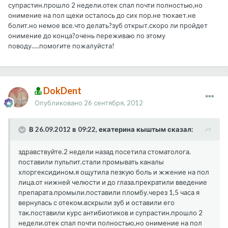
супрастин.прошло 2 недели.отек спал почти полностью,но
онимение на пол щеки осталось до сих пор.не тюкает.не
болит.но немое все.что делать?зуб открыт.скоро ли пройдет
онимение до конца?очень переживаю по этому
поводу.....помогите пожалуйста!
DokDent
Опубликовано
26 сентября, 2012
В 26.09.2012 в 09:22, екатерина кыштым сказал:
здравствуйте.2 недели назад посетила стоматолога.
поставили пульпит.стали промывать каналы
хлоргексидином.я ощутила пезкую боль и жжение на пол
лица.от нижней челюсти и до глаза.прекратили введение
препарата.промыли.поставили пломбу.через 1,5 часа я
вернулась с отеком.вскрыли зуб и оставили его
так.поставили курс антибиотиков и супрастин.прошло 2
недели.отек спал почти полностью,но онимение на пол