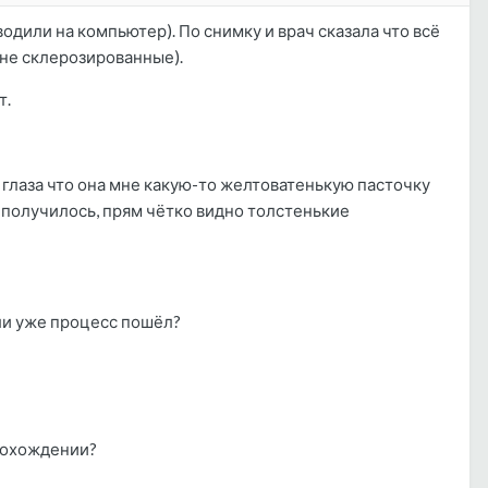
одили на компьютер). По снимку и врач сказала что всё
 не склерозированные).
т.
м глаза что она мне какую-то желтоватенькую пасточку
 получилось, прям чётко видно толстенькие
или уже процесс пошёл?
прохождении?