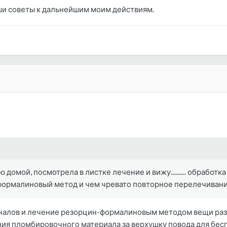
ши советы к дальнейшим моим действиям.
 домой, посмотрела в листке лечение и вижу.......... обработка
формалиновый метод и чем чревато повторное перелечивание
алов и лечение резорцин-формалиновым методом вещи разн
ия пломбировочного материала за верхушку повода для бесп