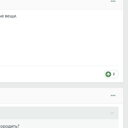
ые вещи.
2
 городить?