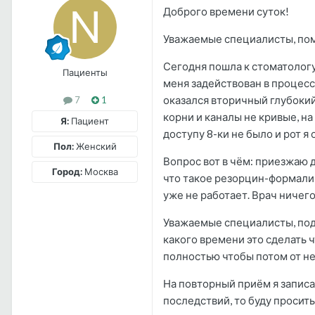
Доброго времени суток!
Уважаемые специалисты, помо
Сегодня пошла к стоматологу 
Пациенты
меня задействован в процесс
оказался вторичный глубокий
7
1
корни и каналы не кривые, на 
Я:
Пациент
доступу 8-ки не было и рот 
Пол:
Женский
Вопрос вот в чём: приезжаю до
Город:
Москва
что такое резорцин-формалин
уже не работает. Врач ничего 
Уважаемые специалисты, подс
какого времени это сделать 
полностью чтобы потом от н
На повторный приём я записа
последствий, то буду просить