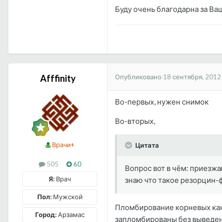
Буду очень благодарна за Ва
Опубликовано
18 сентября, 2012
Afffinity
Во-первых, нужен снимок
Во-вторых,
Врачи+
Цитата
505
60
Вопрос вот в чём: приезжаю
Я:
Врач
знаю что такое резорцин-
Пол:
Мужской
Пломбирование корневых кан
Город:
Арзамас
запломбированы без выведен