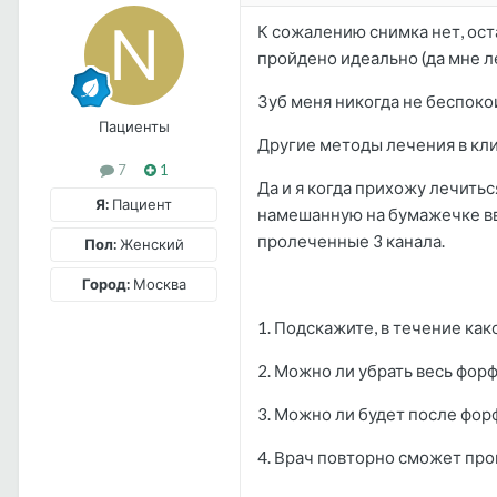
К сожалению снимка нет, ост
пройдено идеально (да мне л
Зуб меня никогда не беспоко
Пациенты
Другие методы лечения в кли
7
1
Да и я когда прихожу лечитьс
Я:
Пациент
намешанную на бумажечке вво
пролеченные 3 канала.
Пол:
Женский
Город:
Москва
1. Подскажите, в течение ка
2. Можно ли убрать весь форф
3. Можно ли будет после форф
4. Врач повторно сможет пр