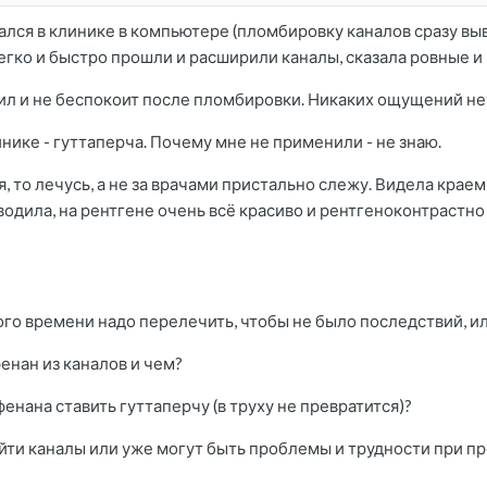
ался в клинике в компьютере (пломбировку каналов сразу выв
егко и быстро прошли и расширили каналы, сказала ровные и
ил и не беспокоит после пломбировки. Никаких ощущений не
нике - гуттаперча. Почему мне не применили - не знаю.
я, то лечусь, а не за врачами пристально слежу. Видела крае
дила, на рентгене очень всё красиво и рентгеноконтрастно
кого времени надо перелечить, чтобы не было последствий, 
енан из каналов и чем?
енана ставить гуттаперчу (в труху не превратится)?
ойти каналы или уже могут быть проблемы и трудности при 