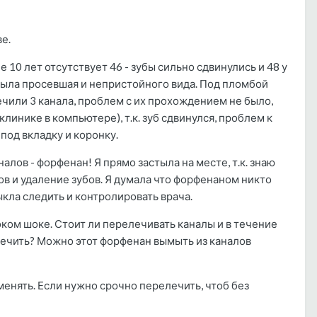
е.
 10 лет отсутствует 46 - зубы сильно сдвинулись и 48 у
 была просевшая и непристойного вида. Под пломбой
ечили 3 канала, проблем с их прохождением не было,
клинике в компьютере), т.к. зуб сдвинулся, проблем к
под вкладку и коронку.
аналов - форфенан! Я прямо застыла на месте, т.к. знаю
в и удаление зубов. Я думала что форфенаном никто
выкла следить и контролировать врача.
ком шоке. Стоит ли перелечивать каналы и в течение
лечить? Можно этот форфенан вымыть из каналов
менять. Если нужно срочно перелечить, чтоб без