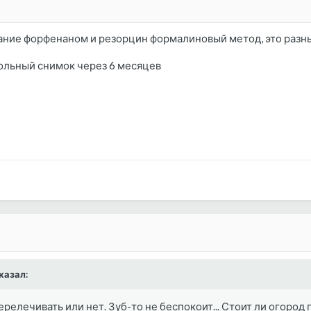
вание форфенаном и резорцин формалиновый метод, это разн
трольный снимок через 6 месяцев
сказал:
перелечивать или нет. Зуб-то не беспокоит... Стоит ли огород