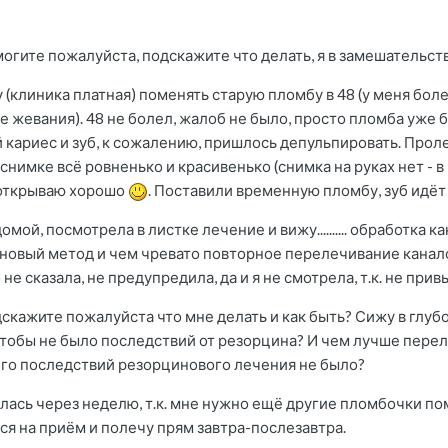
гите пожалуйста, подскажите что делать, я в замешательств
(клиника платная) поменять старую пломбу в 48 (у меня более
е жевания). 48 не болел, жалоб не было, просто пломба уже
 кариес и зуб, к сожалению, пришлось депульпировать. Прол
снимке всё ровненько и красивенько (снимка на руках нет - в 
я открываю хорошо
. Поставили временную пломбу, зуб идёт 
мой, посмотрела в листке лечение и вижу.......... обработка к
овый метод и чем чревато повторное перелечивание канало
не сказала, не предупредила, да и я не смотрела, т.к. не при
кажите пожалуйста что мне делать и как быть? Сижу в глубо
чтобы не было последствий от резорцина? И чем лучше пере
его последствий резорцинового лечения не было?
лась через неделю, т.к. мне нужно ещё другие пломбочки по
ся на приём и полечу прям завтра-послезавтра.