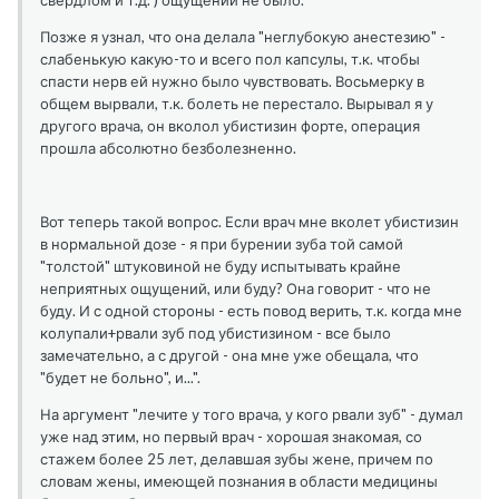
свердлом и т.д. ) ощущений не было.
Позже я узнал, что она делала "неглубокую анестезию" -
слабенькую какую-то и всего пол капсулы, т.к. чтобы
спасти нерв ей нужно было чувствовать. Восьмерку в
общем вырвали, т.к. болеть не перестало. Вырывал я у
другого врача, он вколол убистизин форте, операция
прошла абсолютно безболезненно.
Вот теперь такой вопрос. Если врач мне вколет убистизин
в нормальной дозе - я при бурении зуба той самой
"толстой" штуковиной не буду испытывать крайне
неприятных ощущений, или буду? Она говорит - что не
буду. И с одной стороны - есть повод верить, т.к. когда мне
колупали+рвали зуб под убистизином - все было
замечательно, а с другой - она мне уже обещала, что
"будет не больно", и...".
На аргумент "лечите у того врача, у кого рвали зуб" - думал
уже над этим, но первый врач - хорошая знакомая, со
стажем более 25 лет, делавшая зубы жене, причем по
словам жены, имеющей познания в области медицины