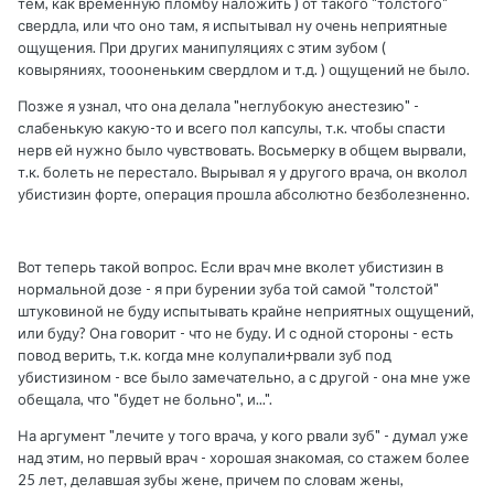
тем, как временную пломбу наложить ) от такого "толстого"
свердла, или что оно там, я испытывал ну очень неприятные
ощущения. При других манипуляциях с этим зубом (
ковыряниях, тоооненьким свердлом и т.д. ) ощущений не было.
Позже я узнал, что она делала "неглубокую анестезию" -
слабенькую какую-то и всего пол капсулы, т.к. чтобы спасти
нерв ей нужно было чувствовать. Восьмерку в общем вырвали,
т.к. болеть не перестало. Вырывал я у другого врача, он вколол
убистизин форте, операция прошла абсолютно безболезненно.
Вот теперь такой вопрос. Если врач мне вколет убистизин в
нормальной дозе - я при бурении зуба той самой "толстой"
штуковиной не буду испытывать крайне неприятных ощущений,
или буду? Она говорит - что не буду. И с одной стороны - есть
повод верить, т.к. когда мне колупали+рвали зуб под
убистизином - все было замечательно, а с другой - она мне уже
обещала, что "будет не больно", и...".
На аргумент "лечите у того врача, у кого рвали зуб" - думал уже
над этим, но первый врач - хорошая знакомая, со стажем более
25 лет, делавшая зубы жене, причем по словам жены,