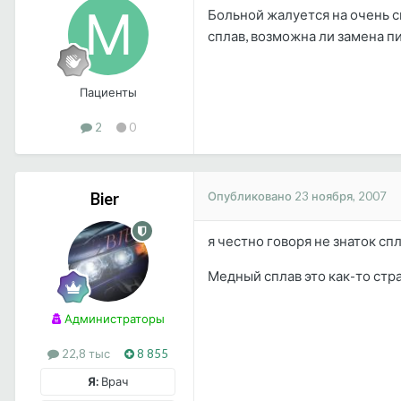
Больной жалуется на очень си
сплав, возможна ли замена п
Пациенты
2
0
Опубликовано
23 ноября, 2007
Bier
я честно говоря не знаток сп
Медный сплав это как-то стра
Администраторы
22,8 тыс
8 855
Я:
Врач