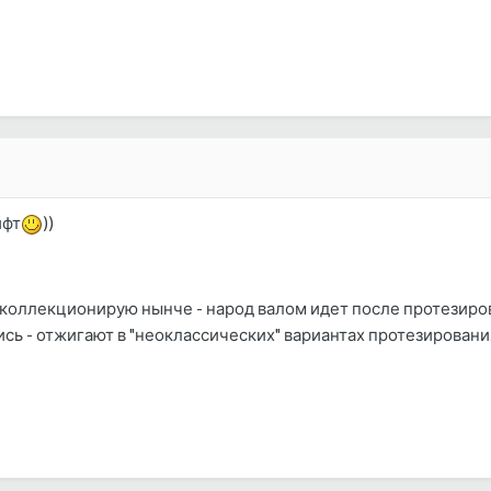
ифт
))
коллекционирую нынче - народ валом идет после протезирован
сь - отжигают в "неоклассических" вариантах протезировани