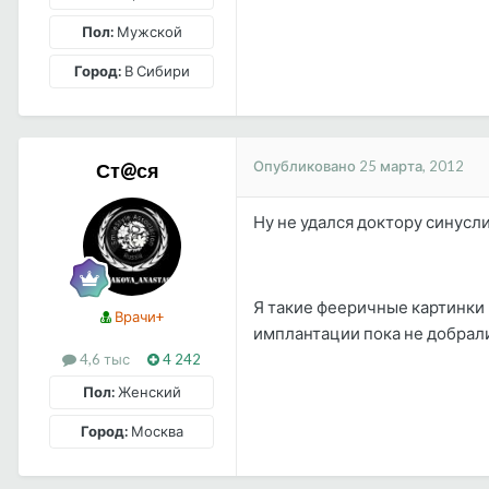
Пол:
Мужской
Город:
В Сибири
Опубликовано
25 марта, 2012
Ст@ся
Ну не удался доктору синусл
Я такие фееричные картинки 
Врачи+
имплантации пока не добрали
4,6 тыс
4 242
Пол:
Женский
Город:
Москва