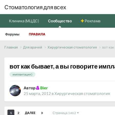
Стоматология для всех
Клиника (МЦДС)
Сообщество
Реклама
Форумы
ПРАВИЛА
Главная
Для врачей
Хирургическая стоматология
вот как
вот как бывает, а вы говорите имп
имплантация )
Автор
Bier
25 марта, 2012
в
Хирургическая стоматология
1
2
ДАЛЕЕ
Страница 1 из 2