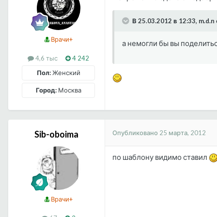
В 25.03.2012 в 12:33, m.d.n
Врачи+
а немогли бы вы поделитьс
4,6 тыс
4 242
Пол:
Женский
Город:
Москва
Опубликовано
25 марта, 2012
Sib-oboima
по шаблону видимо ставил
Врачи+