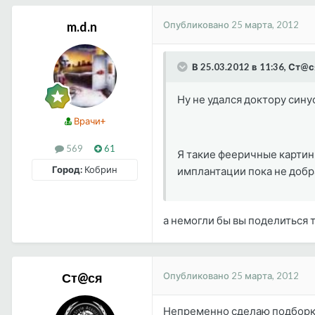
Опубликовано
25 марта, 2012
m.d.n
В 25.03.2012 в 11:36, Ст@с
Ну не удался доктору син
Врачи+
569
61
Я такие фееричные картинк
Город:
Кобрин
имплантации пока не добра
а немогли бы вы поделиться 
Опубликовано
25 марта, 2012
Ст@ся
Непременно сделаю подборк