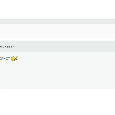
я сказал:
услифт
))
у