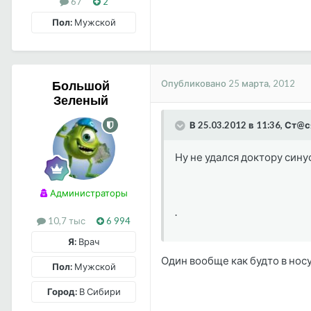
67
2
Пол:
Мужской
Опубликовано
25 марта, 2012
Большой
Зеленый
В 25.03.2012 в 11:36, Ст@с
Ну не удался доктору син
Администраторы
.
10,7 тыс
6 994
Я:
Врач
Один вообще как будто в нос
Пол:
Мужской
Город:
В Сибири