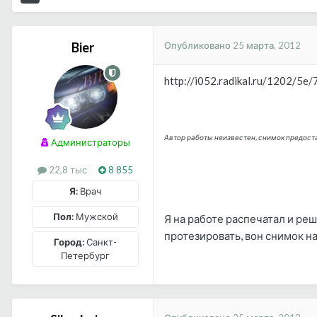
Опубликовано
25 марта, 2012
Bier
http://i052.radikal.ru/1202/5e
Автор работы неизвестен, снимок предост
Администраторы
22,8 тыс
8 855
Я:
Врач
Пол:
Мужской
Я на работе распечатал и реш
протезировать, вон снимок на
Город:
Санкт-
Петербург