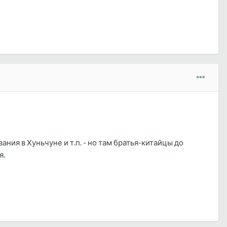
ия в Хуньчуне и т.п. - но там братья-китайцы до
я.