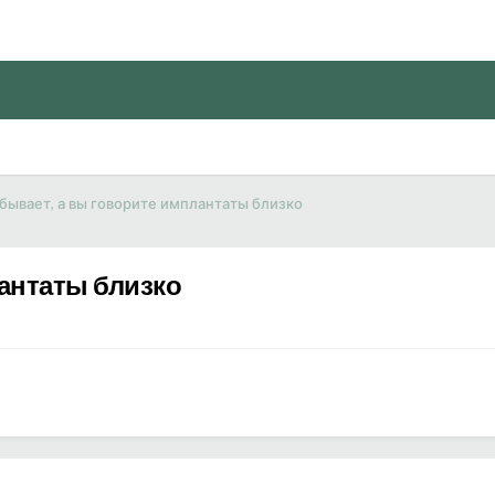
 бывает, а вы говорите имплантаты близко
лантаты близко