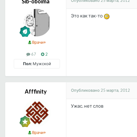
Опубликовано
25 марта, 2012
Sib-oboima
Это как так-то
Врачи+
67
2
Пол:
Мужской
Опубликовано
25 марта, 2012
Afffinity
Ужас. нет слов
Врачи+