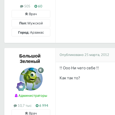
505
60
Я:
Врач
Пол:
Мужской
Город:
Арзамас
Опубликовано
25 марта, 2012
Большой
Зеленый
!! Ооо Ни чего себе !!
Как так то?
Администраторы
10,7 тыс
6 994
Я:
Врач