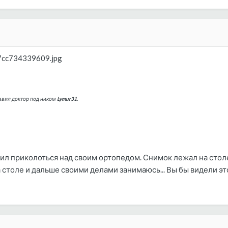
/7cc734339609.jpg
авил доктор
под ником
Lymur31
.
ил приколоться над своим ортопедом. Снимок лежал на столе,
 столе и дальше своими делами занимаюсь... Вы бы видели этот