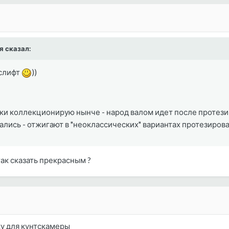
я сказал:
услифт
))
и коллекционирую нынче - народ валом идет после протезиро
лись - отжигают в "неоклассических" вариантах протезирова
так сказать прекрасным ?
у для кунтскамеры