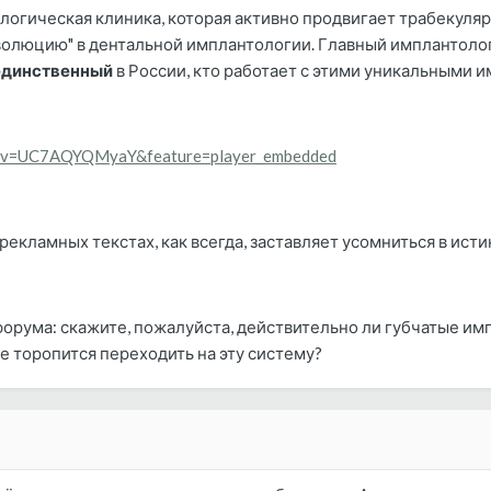
логическая клиника, которая активно продвигает трабекуляр
еволюцию" в дентальной имплантологии. Главный имплантолог 
единственный
в России, кто работает с этими уникальными 
h?v=UC7AQYQMyaY&feature=player_embedded
рекламных текстах, как всегда, заставляет усомниться в ист
рума: скажите, пожалуйста, действительно ли губчатые имп
е торопится переходить на эту систему?