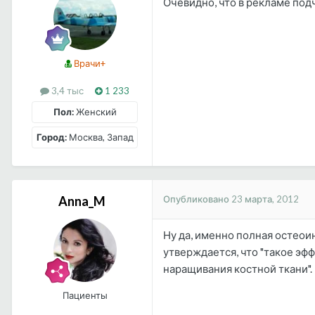
Очевидно, что в рекламе подч
Врачи+
3,4 тыс
1 233
Пол:
Женский
Город:
Москва, Запад
Опубликовано
23 марта, 2012
Anna_M
Ну да, именно полная остеои
утверждается, что "такое эф
наращивания костной ткани".
Пациенты