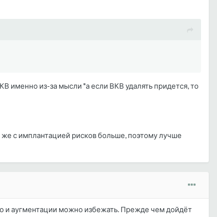
КВ именно из-за мысли "а если ВКВ удалять придется, то
се же с имплантацией рисков больше, поэтому лучше
что и аугментации можно избежать. Прежде чем дойдёт