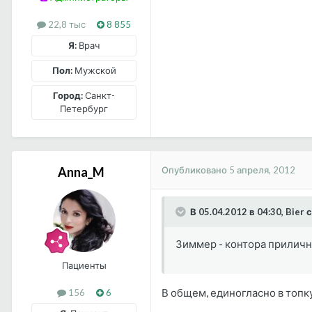
22,8 тыс
8 855
Я:
Врач
Пол:
Мужской
Город:
Санкт-
Петербург
Опубликовано
5 апреля, 2012
Anna_M
В 05.04.2012 в 04:30, Bier 
Зиммер - контора приличная
Пациенты
В общем, единогласно в топк
156
6