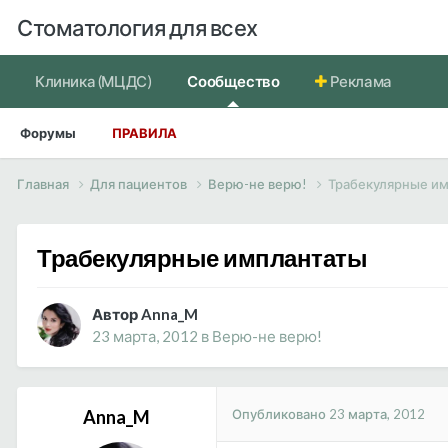
Стоматология для всех
Клиника (МЦДС)
Сообщество
Реклама
Форумы
ПРАВИЛА
Главная
Для пациентов
Верю-не верю!
Трабекулярные и
Трабекулярные имплантаты
Автор Anna_M
23 марта, 2012
в
Верю-не верю!
Опубликовано
23 марта, 2012
Anna_M