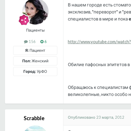
В нашем городе есть стомато
эксклюзив, "переворот" и "р
специалистов в мире и пока
Пациенты
http://www.youtube.com/watc
156
6
Я:
Пациент
Пол:
Женский
Обилие пафосных эпитетов в 
Город:
УрФО
Обращаюсь к специалистам фо
великолепные, никто особо н
Опубликовано
23 марта, 2012
Scrabble