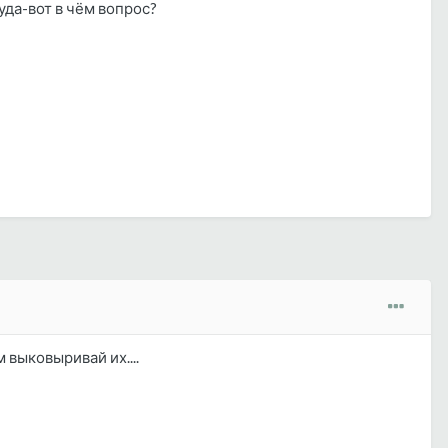
уда-вот в чём вопрос?
 выковыривай их....