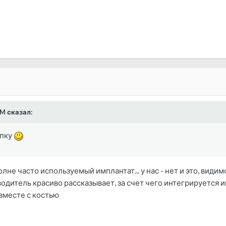
_M сказал:
опку
полне часто используемый имплантат... у нас - нет и это, видим
одитель красиво рассказывает, за счет чего интегрируется име
вместе с костью