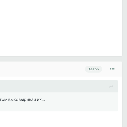
Автор
том выковыривай их....