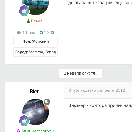
до этапа интеграции, ещё во 
Врачи+
3,4 тыс
1 233
Пол:
Женский
Город:
Москва, Запад
2 недели спустя...
Опубликовано
5 апреля, 2012
Bier
Зиммер - контора приличная, 
Администраторы