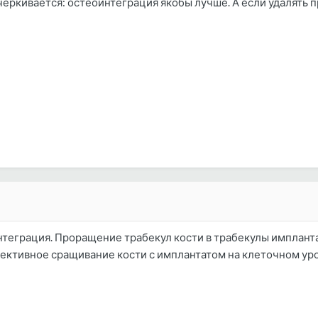
ёркивается: остеоинтеграция якобы лучше. А если удалять при
нтеграция. Проращение трабекул кости в трабекулы имплант
фективное сращивание кости с имплантатом на клеточном ур