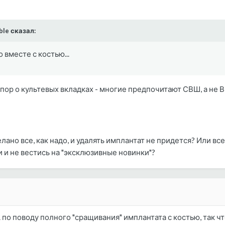
ble сказал:
о вместе с костью...
пор о культевых вкладках - многие предпочитают СВШ, а не В
лано все, как надо, и удалять имплантат не придется? Или в
 и не вестись на "эксклюзивные новинки"?
А по поводу полного "сращивания" имплантата с костью, так 