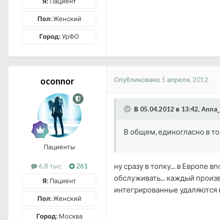
Я:
Пациент
Пол:
Женский
Город:
УрФО
Опубликовано
5 апреля, 2012
oconnor
В 05.04.2012 в 13:42, Anna
В общем, единогласно в т
Пациенты
ну сразу в топку... в Европе в
6,8 тыс
261
обслуживать... каждый произв
Я:
Пациент
интегрированные удаляются 
Пол:
Женский
Город:
Москва