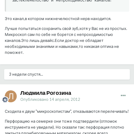
"застекленелостью" и "непроходимостью" каналов?
Это канал,в котором нижнечелюстной нерв находится.
Лучше попытаться сохранить свой зуб,хотя у Вас не из простых.
Микроскоп сам по себе не борется с непроходимостью
каналов.Это лишь девайс.Если доктор не обладает
необходимыми знаниями и навыками,то никакая оптика не
поможет.
3 недели спустя...
Людмила Рогозина
Опубликовано
14 апреля, 2012
Сходила к двум "микроскопистам", отказываются перелечивать!
Перфорацию на семерке они тоже подтвердили (отломок
инструмента не увидели). Но сказали так: перфорация плотно
закрыта пломбировочным материалом, скорее всего,