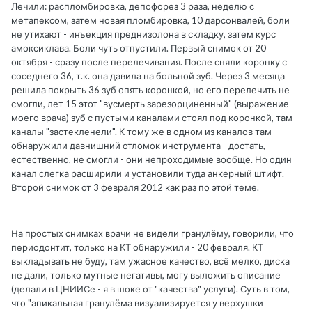
Лечили: распломбировка, депофорез 3 раза, неделю с
метапексом, затем новая пломбировка, 10 дарсонвалей, боли
не утихают - инъекция преднизолона в складку, затем курс
амоксиклава. Боли чуть отпустили. Первый снимок от 20
октября - сразу после перелечивания. После сняли коронку с
соседнего 36, т.к. она давила на больной зуб. Через 3 месяца
решила покрыть 36 зуб опять коронкой, но его перелечить не
смогли, лет 15 этот "вусмерть зарезорциненный" (выражение
моего врача) зуб с пустыми каналами стоял под коронкой, там
каналы "застекленели". К тому же в одном из каналов там
обнаружили давнишний отломок инструмента - достать,
естественно, не смогли - они непроходимые вообще. Но один
канал слегка расширили и установили туда анкерный штифт.
Второй снимок от 3 февраля 2012 как раз по этой теме.
На простых снимках врачи не видели гранулёму, говорили, что
периодонтит, только на КТ обнаружили - 20 февраля. КТ
выкладывать не буду, там ужасное качество, всё мелко, диска
не дали, только мутные негативы, могу выложить описание
(делали в ЦНИИСе - я в шоке от "качества" услуги). Суть в том,
что "апикальная гранулёма визуализируется у верхушки