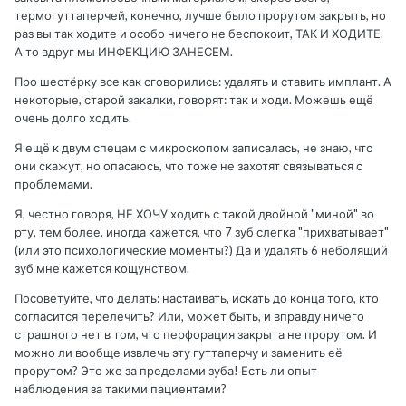
термогуттаперчей, конечно, лучше было прорутом закрыть, но
раз вы так ходите и особо ничего не беспокоит, ТАК И ХОДИТЕ.
А то вдруг мы ИНФЕКЦИЮ ЗАНЕСЕМ.
Про шестёрку все как сговорились: удалять и ставить имплант. А
некоторые, старой закалки, говорят: так и ходи. Можешь ещё
очень долго ходить.
Я ещё к двум спецам с микроскопом записалась, не знаю, что
они скажут, но опасаюсь, что тоже не захотят связываться с
проблемами.
Я, честно говоря, НЕ ХОЧУ ходить с такой двойной "миной" во
рту, тем более, иногда кажется, что 7 зуб слегка "прихватывает"
(или это психологические моменты?) Да и удалять 6 неболящий
зуб мне кажется кощунством.
Посоветуйте, что делать: настаивать, искать до конца того, кто
согласится перелечить? Или, может быть, и вправду ничего
страшного нет в том, что перфорация закрыта не прорутом. И
можно ли вообще извлечь эту гуттаперчу и заменить её
прорутом? Это же за пределами зуба! Есть ли опыт
наблюдения за такими пациентами?