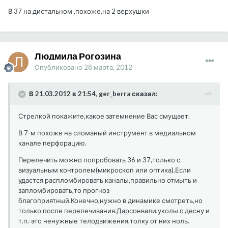
В 37 на дистальном ,похоже,на 2 верхушки
Людмила Рогозина
Опубликовано
28 марта, 2012
В 21.03.2012 в 21:54, ger_berra сказал:
Стрелкой покажите,какое затемнение Вас смущает.
В 7-м похоже на сломаный инструмент в медиальном
канале перфорацию.
Перелечить можно попробовать 36 и 37,только с
визуальным контролем(микроскоп или оптика).Если
удастся распломбировать каналы,правильно отмыть и
запломбировать,то прогноз
благоприятный.Конечно,нужно в динамике смотреть,но
только после перелечивания.Дарсонвали,уколы с десну и
т.п.-это ненужные телодвижения,толку от них ноль.