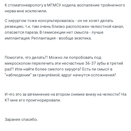
К стоматоневрологу в МГМСУ ходила, воспаление тройничного
нерва мне исключили.
С хирургом тоже консультировалась - он не хочет делать
резекцию, т.к. там очень близко расположен челюстной канал,
опасается пареза. В гемисекции нет смысла - лучше
имплантация. Реплантация - вообще экзотика.
Помогите, что делать?! Можно ли попробовать под
микроскопом перелечить эти несчастные 36-37 зубы в третий
раз?! Или найти более смелого хирурга? Есть ли смысл в
"наблюдении" за гранулёмой, вдруг начнутся осложнения?
И что это за затемнение на втором снимке внизу на челюсти? На
КТ мне его проигнорировали.
Заранее спасибо.