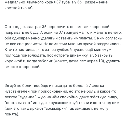
медиально-язычного корня 37 зуба, а у 36 - разрежение
костной ткани".
Ортопед сказал: раз 36 перелечить не смогли - коронкой
покрывать не буду. А если на 37 гранулёма, то и жалеть нечего,
оба одновременно удалять и ставить импланты. С ним согласны
не все специалисты. На комиссии мнения врачей разделились.
Кто-то настаивал, что за гранулёмой нужно ещё минимум
полгода понаблюдать, посмотреть динамику, а 36 закрыть
коронкой и, когда заболит (может, даже лет через 10), удалить
вместе с коронкой.
36 зуб не болит вообще и никогда не болел. 37 слегка
чувствителен при прикосновении, но это не боль, а какое-то
легкое "зудение", жую на нём спокойно, даже жёсткую пищу,
"постанывают" иногда окружающие зуб ткани и кость под ним
(или это так дырка от "восьмёрки" так заживает, не могу
понять).