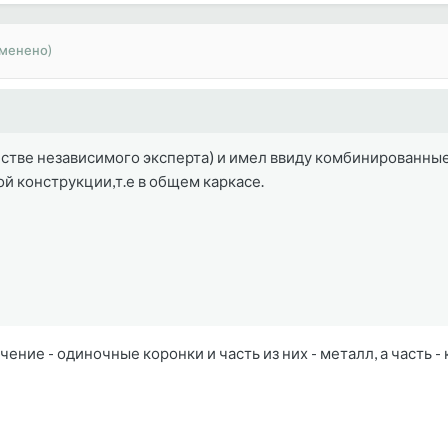
зменено)
естве независимого эксперта) и имел ввиду комбинированные
ой конструкции,т.е в общем каркасе.
начение - одиночные коронки и часть из них - металл, а част