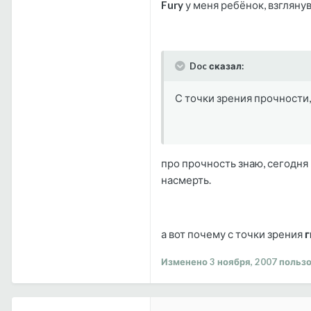
Fury
у меня ребёнок, взглянув 
Doc сказал:
С точки зрения прочности
про прочность знаю, сегодня 
насмерть.
а вот почему с точки зрения
г
Изменено
3 ноября, 2007
пользо