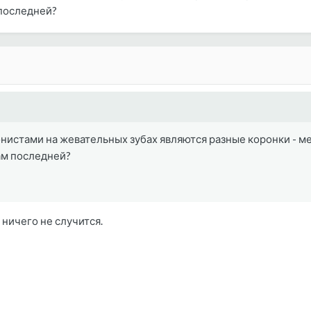
последней?
онистами на жевательных зубах являются разные коронки - ме
ам последней?
 ничего не случится.