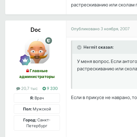
растрескиванию или сколам 
Опубликовано
3 ноября, 2007
Doc
Hermit сказал:
У меня вопрос. Если антог
растрескиванию или скол
Главные
администраторы
20,7 тыс
9 330
Если в прикусе не наврано, то
Я:
Врач
Пол:
Мужской
Город:
Санкт-
Петербург