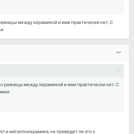
 разницы между керамикой и ими практически нет. С
и.
 то разницы между керамикой и ими практически нет. С
мики.
лл и маталлокерамика, не приведет ли это к