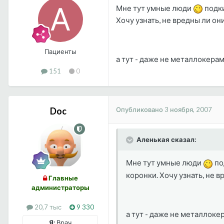
Мне тут умные люди
подки
Хочу узнать, не вредны ли он
Пациенты
а тут - даже не металлокерами
151
0
Опубликовано
3 ноября, 2007
Doc
Аленькая сказал:
Мне тут умные люди
по
коронки. Хочу узнать, не в
Главные
администраторы
20,7 тыс
9 330
а тут - даже не металлокер
Я:
Врач