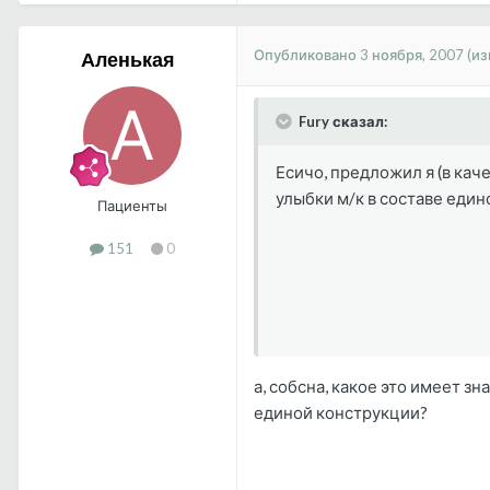
Опубликовано
3 ноября, 2007
(и
Аленькая
Fury сказал:
Есичо, предложил я (в кач
улыбки м/к в составе един
Пациенты
151
0
а, собсна, какое это имеет з
единой конструкции?