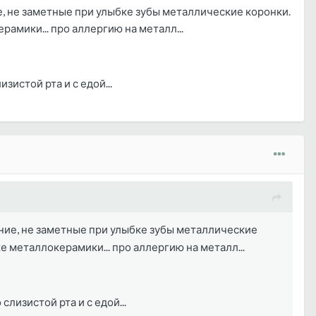
е, не заметные при улыбке зубы металлические коронки.
рамики... про аллергию на металл...
зистой рта и с едой...
ьние, не заметные при улыбке зубы металлические
же металлокерамики... про аллергию на металл...
слизистой рта и с едой...