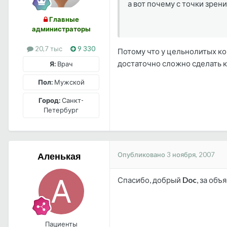
а вот почему с точки зрен
Главные
администраторы
20,7 тыс
9 330
Потому что у цельнолитых ко
достаточно сложно сделать к
Я:
Врач
Пол:
Мужской
Город:
Санкт-
Петербург
Опубликовано
3 ноября, 2007
Аленькая
Спасибо, добрый
Doc
, за объ
Пациенты