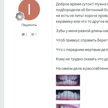
Доброе время суток!! Нужно п
подбородком об бетонный бо
не есть не пить! короче пров
керамику или что то другое 
Пациенты
Зубы у меня разной длины ка
1
0
Чтоб привкус справить берет
Что с передним мертвым дел
Кому не трудно сказать что до
На самом деле в расслаблен