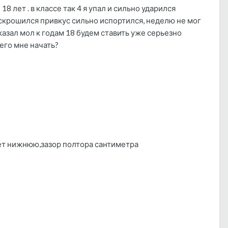
 лет . в классе так 4 я упал и сильно ударился
крошился привкус сильно испортился, неделю не мог
сказал мол к годам 18 будем ставить уже серьезно
его мне начать?
ет нижнюю,зазор полтора сантиметра