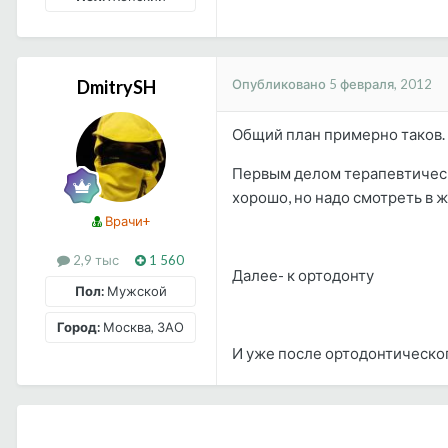
Опубликовано
5 февраля, 2012
DmitrySH
Общий план примерно таков.
Первым делом терапевтическа
хорошо, но надо смотреть в 
Врачи+
2,9 тыс
1 560
Далее- к ортодонту
Пол:
Мужской
Город:
Москва, ЗАО
И уже после ортодонтическог