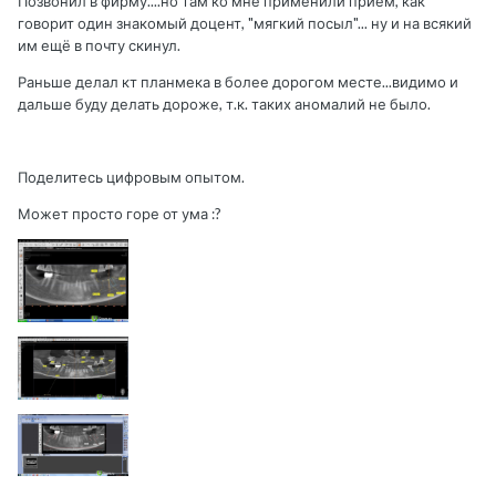
Позвонил в фирму....но там ко мне применили приём, как
говорит один знакомый доцент, "мягкий посыл"... ну и на всякий
им ещё в почту скинул.
Раньше делал кт планмека в более дорогом месте...видимо и
дальше буду делать дороже, т.к. таких аномалий не было.
Поделитесь цифровым опытом.
Может просто горе от ума :?