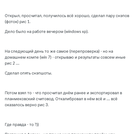
Открыл, просчитал, получилось всё хорошо, сделал пару снэпов
(фоток) рис 1.
Дело было на работе вечером (windows xp).
На следующий день то же самое (перепроверка) - но на
домашнем компе (win 7) - открываю и результаты совсем иные
рис 2 ....
Сделал опять снэпшоты.
Потом взял то - что просчитал днём ранее и экспортировал в
планмековский считовод. Откалибровал в нём всё и .... всё
оказалось верно рис 3.
Где правда - то ?))