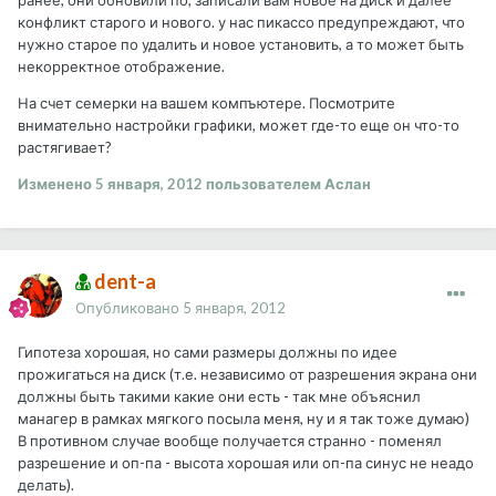
ранее, они обновили по, записали вам новое на диск и далее
конфликт старого и нового. у нас пикассо предупреждают, что
нужно старое по удалить и новое установить, а то может быть
некорректное отображение.
На счет семерки на вашем компъютере. Посмотрите
внимательно настройки графики, может где-то еще он что-то
растягивает?
Изменено
5 января, 2012
пользователем Аслан
dent-a
Опубликовано
5 января, 2012
Гипотеза хорошая, но сами размеры должны по идее
прожигаться на диск (т.е. независимо от разрешения экрана они
должны быть такими какие они есть - так мне объяснил
манагер в рамках мягкого посыла меня, ну и я так тоже думаю)
В противном случае вообще получается странно - поменял
разрешение и оп-па - высота хорошая или оп-па синус не неадо
делать).