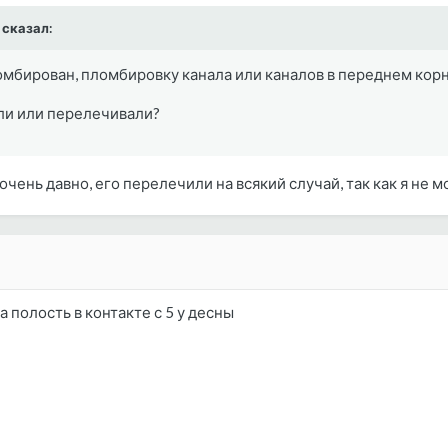
a сказал:
омбирован, пломбировку канала или каналов в переднем корн
или или перелечивали?
чень давно, его перелечили на всякий случай, так как я не мо
а полость в контакте с 5 у десны