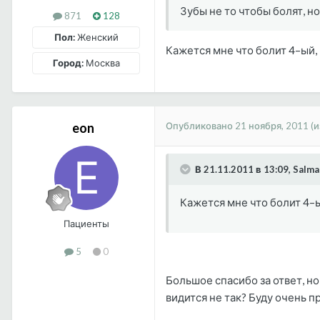
Зубы не то чтобы болят, но
871
128
Пол:
Женский
Кажется мне что болит 4–ый, 
Город:
Москва
Опубликовано
21 ноября, 2011
(
eon
В 21.11.2011 в 13:09, Salm
Кажется мне что болит 4–ый
Пациенты
5
0
Большое спасибо за ответ, но
видится не так? Буду очень п