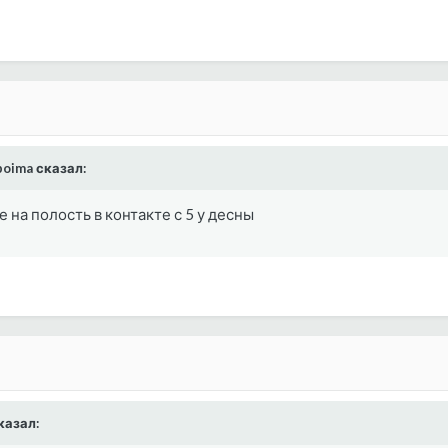
oboima сказал:
е на полость в контакте с 5 у десны
сказал: