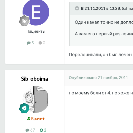
В 21.11.2011 в 13:28, Salm
Один канал точно не допл
Пациенты
А вам его первый раз леч
5
0
Перелечивали, он был лечен о
Опубликовано
21 ноября, 2011
Sib-oboima
по моему боли от 4, по хоже н
Врачи+
67
2