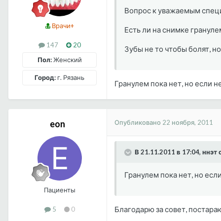
Вопрос к уважаемым спец
Врачи+
Есть ли на снимке грануле
147
20
Зубы не то чтобы болят, но
Пол:
Женский
Город:
г. Рязань
Гранулем пока нет, но если не
Опубликовано
22 ноября, 2011
eon
В 21.11.2011 в 17:04, ннэт 
Гранулем пока нет, но если
Пациенты
Благодарю за совет, постара
5
0