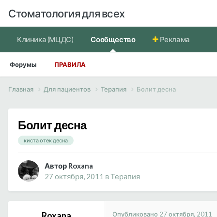
Стоматология для всех
Клиника (МЦДС)
Сообщество
Реклама
Форумы
ПРАВИЛА
Главная
Для пациентов
Терапия
Болит десна
Болит десна
киста отек десна
Автор Roxana
27 октября, 2011
в
Терапия
Опубликовано
27 октября, 2011
Roxana