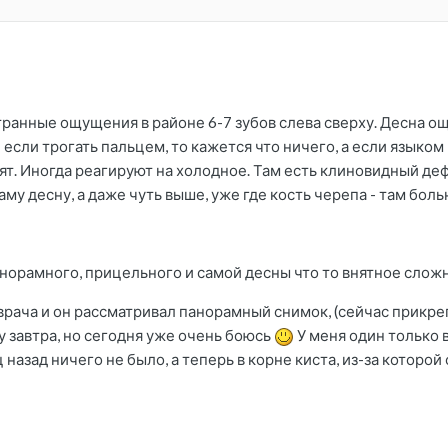
транные ощущения в районе 6-7 зубов слева сверху. Десна ощ
если трогать пальцем, то кажется что ничего, а если языком 
ят. Иногда реагируют на холодное. Там есть клиновидный деф
саму десну, а даже чуть выше, уже где кость черепа - там боль
анорамного, прицельного и самой десны что то внятное сложн
врача и он рассматривал панорамный снимок, (сейчас прикрепит
у завтра, но сегодня уже очень боюсь
У меня один только 
 назад ничего не было, а теперь в корне киста, из-за которой