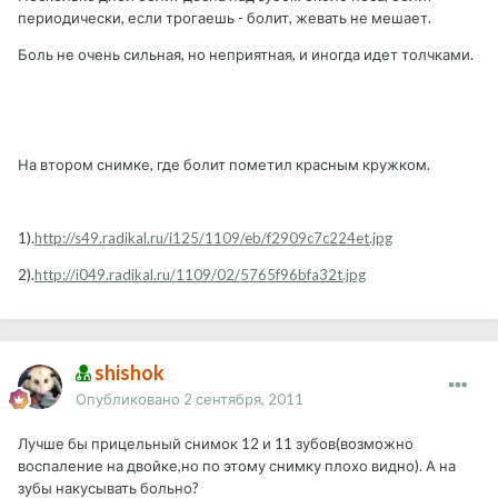
периодически, если трогаешь - болит, жевать не мешает.
Боль не очень сильная, но неприятная, и иногда идет толчками.
На втором снимке, где болит пометил красным кружком.
1).
http://s49.radikal.ru/i125/1109/eb/f2909c7c224et.jpg
2).
http://i049.radikal.ru/1109/02/5765f96bfa32t.jpg
shishok
Опубликовано
2 сентября, 2011
Лучше бы прицельный снимок 12 и 11 зубов(возможно
воспаление на двойке,но по этому снимку плохо видно). А на
зубы накусывать больно?