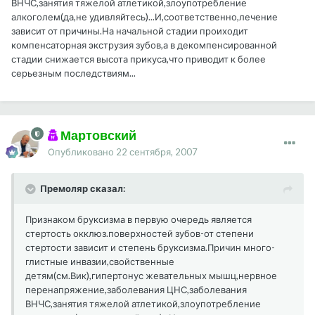
ВНЧС,занятия тяжелой атлетикой,злоупотребление
алкоголем(да,не удивляйтесь)...И,соответственно,лечение
зависит от причины.На начальной стадии проиходит
компенсаторная экструзия зубов,а в декомпенсированной
стадии снижается высота прикуса,что приводит к более
серьезным последствиям...
Мартовский
Опубликовано
22 сентября, 2007
Премоляр сказал:
Признаком бруксизма в первую очередь является
стертость окклюз.поверхностей зубов-от степени
стертости зависит и степень бруксизма.Причин много-
глистные инвазии,свойственные
детям(см.Вик),гипертонус жевательных мышц,нервное
перенапряжение,заболевания ЦНС,заболевания
ВНЧС,занятия тяжелой атлетикой,злоупотребление