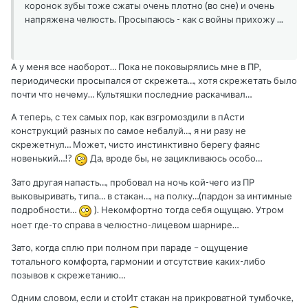
коронок зубы тоже сжаты очень плотно (во сне) и очень
напряжена челюсть. Просыпаюсь - как с войны прихожу ...
А у меня все наоборот… Пока не поковырялись мне в ПР,
периодически просыпался от скрежета…, хотя скрежетать было
почти что нечему… Культяшки последние раскачивал…
А теперь, с тех самых пор, как взгромоздили в пАсти
конструкций разных по самое небалуй…, я ни разу не
скрежетнул… Может, чисто инстинктивно берегу фаянс
новенький…!?
Да, вроде бы, не зацикливаюсь особо…
Зато другая напасть…, пробовал на ночь кой-чего из ПР
выковыривать, типа… в стакан…, на полку…(пардон за интимные
подробности…
). Некомфортно тогда себя ощущаю. Утром
ноет где-то справа в челюстно-лицевом шарнире…
Зато, когда сплю при полном при параде – ощущение
тотального комфорта, гармонии и отсутствие каких-либо
позывов к скрежетанию…
Одним словом, если и стоИт стакан на прикроватной тумбочке,