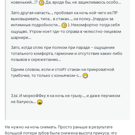
новенький…!?
Да, вроде бы, не зацикливаюсь особо…
Зато другая напасть…, пробовал на ночь кой-чего из ПР
выковыривать, типа… в стакан…, на полку…(пардон за
интимные подробности…
). Некомфортно тогда себя
ощущаю. Утром ноет где-то справа в челюстно-лицевом
шарнире…
Зато, когда сплю при полном при параде – ощущение
тотального комфорта, гармонии и отсутствие каких-либо
позывов к скрежетанию…
Одним словом, если и стоИт стакан на прикроватной
тумбочке, то только с коньячком-с…
З.Ы. И моркоФФку я на ночь не грызу…, и даже перчиком
не балуюсь...
Не нужно на ночь снимать. Просто раньше в результате
большой потери зубов была снижена высота прикуса, что