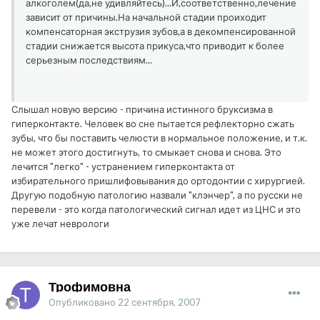
алкоголем(да,не удивляйтесь)...И,соответственно,лечение
зависит от причины.На начальной стадии проиходит
компенсаторная экструзия зубов,а в декомпенсированной
стадии снижается высота прикуса,что приводит к более
серьезным последствиям...
Слышал новую версию - причина истинного бруксизма в
гиперконтакте. Человек во сне пытается рефлекторно сжать
зубы, что бы поставить челюсти в нормальное положение, и т.к.
не может этого достигнуть, то смыкает снова и снова. Это
лечится "легко" - устранением гиперконтакта от
избирательного пришлифовывания до ортодонтии с хирургией.
Другую подобную патологию назвали "клэнчер", а по русски не
перевели - это когда патологический сигнал идет из ЦНС и это
уже лечат неврологи
Трофимовна
Опубликовано
22 сентября, 2007