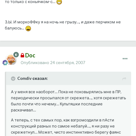
то только с коньячком-с…
З.Ы. И моркоФФку я на ночь не грызу…, и даже перчиком не
балуюсь...
Doc
Опубликовано
24 сентября, 2007
Comdiv сказал:
А у меня все наоборот… Пока не поковырялись мне в ПР,
периодически просыпался от скрежета…, хотя скрежетать
было почти что нечему… Культяшки последние
раскачивал…
А теперь, с тех самых пор, как взгромоздили в пАсти
конструкций разных по самое небалуй…, я ни разу не
скрежетнул… Может, чисто инстинктивно берегу фаянс