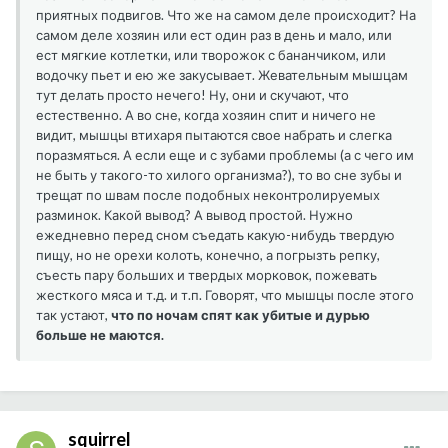
приятных подвигов. Что же на самом деле происходит? На
самом деле хозяин или ест один раз в день и мало, или
ест мягкие котлетки, или творожок с бананчиком, или
водочку пьет и ею же закусывает. Жевательным мышцам
тут делать просто нечего! Ну, они и скучают, что
естественно. А во сне, когда хозяин спит и ничего не
видит, мышцы втихаря пытаются свое набрать и слегка
поразмяться. А если еще и с зубами проблемы (а с чего им
не быть у такого-то хилого организма?), то во сне зубы и
трещат по швам после подобных неконтролируемых
разминок. Какой вывод? А вывод простой. Нужно
ежедневно перед сном съедать какую-нибудь твердую
пищу, но не орехи колоть, конечно, а погрызть репку,
съесть пару больших и твердых морковок, пожевать
жесткого мяса и т.д. и т.п. Говорят, что мышцы после этого
так устают,
что по ночам спят как убитые и дурью
больше не маются.
squirrel