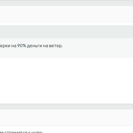
рки на 90% деньги на ветер.
я стремится к нулю.