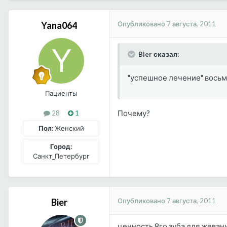
Опубликовано
7 августа, 2011
Yana064
Bier сказал:
"успешное лечение" восьме
Пациенты
Почему?
28
1
Пол:
Женский
Город:
Санкт_Петербург
Опубликовано
7 августа, 2011
Bier
ценность 8го зуба для жевани