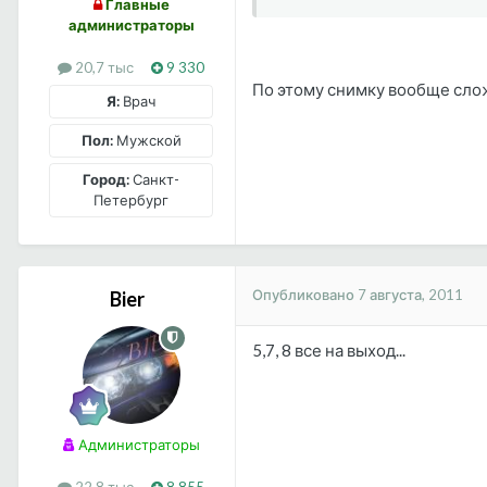
Главные
администраторы
20,7 тыс
9 330
По этому снимку вообще слож
Я:
Врач
Пол:
Мужской
Город:
Санкт-
Петербург
Опубликовано
7 августа, 2011
Bier
5,7, 8 все на выход...
Администраторы
22,8 тыс
8 855