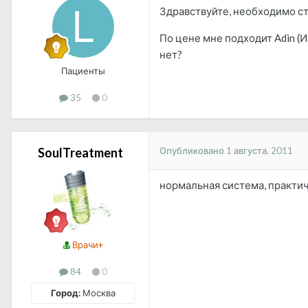
Здравствуйте, необходимо ста
По цене мне подходит Adin (И
нет?
Пациенты
35
0
Опубликовано
1 августа, 2011
SoulTreatment
нормальная система, практиче
Врачи+
84
0
Город:
Москва