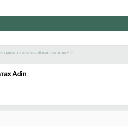
 вы можете сказать об имплантатах Adin
тах Adin