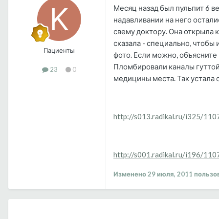
Месяц назад был пульпит 6 ве
надавливании на него остались
свему доктору. Она открыла 
сказала - специально, чтобы 
Пациенты
фото. Если можно, объясните
Пломбировали каналы гуттой и
23
0
медицины места. Так устала о
http://s013.radikal.ru/i325/11
http://s001.radikal.ru/i196/11
Изменено
29 июля, 2011
пользо