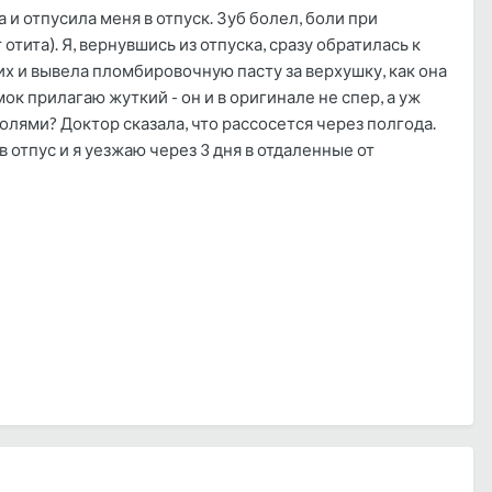
 и отпусила меня в отпуск. Зуб болел, боли при
отита). Я, вернувшись из отпуска, сразу обратилась к
их и вывела пломбировочную пасту за верхушку, как она
ок прилагаю жуткий - он и в оригинале не спер, а уж
лями? Доктор сказала, что рассосется через полгода.
в отпус и я уезжаю через 3 дня в отдаленные от