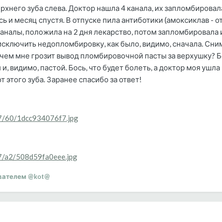
рхнего зуба слева. Доктор нашла 4 канала, их запломбировала
 и месяц спустя. В отпуске пила антиботики (амоксиклав - от 
каналы, положила на 2 дня лекарство, потом запломбировала 
исключить недопломбировку, как было, видимо, сначала. Сним
 чем мне грозит вывод пломбировочной пасты за верхушку? Бо
, видимо, пастой. Бось, что будет болеть, а доктор моя ушла 
т этого зуба. Заранее спасибо за ответ!
07/60/1dcc934076f7.jpg
07/a2/508d59fa0eee.jpg
вателем @kot@