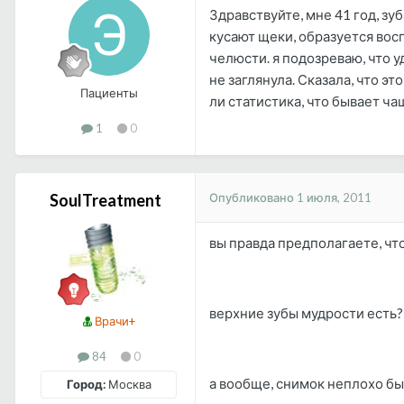
Здравствуйте, мне 41 год, зу
кусают щеки, образуется восп
челюсти. я подозреваю, что 
не заглянула. Сказала, что эт
Пациенты
ли статистика, что бывает ч
1
0
Опубликовано
1 июля, 2011
SoulTreatment
вы правда предполагаете, чт
верхние зубы мудрости есть? 
Врачи+
84
0
а вообще, снимок неплохо бы 
Город:
Москва