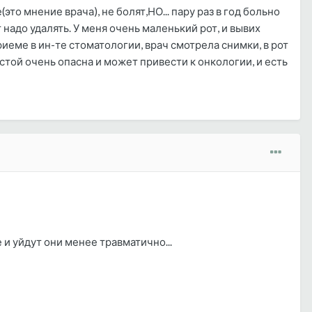
то мнение врача), не болят,НО... пару раз в год больно
 надо удалять. У меня очень маленький рот, и вывих
иеме в ин-те стоматологии, врач смотрела снимки, в рот
зистой очень опасна и может привести к онкологии, и есть
 и уйдут они менее травматично...