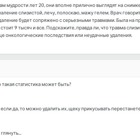
бам мудрости лет 20, они вполне прилично выглядят на снимке(э
аление слизистой, лечу, полоскаю, мажу гелем. Врач говорит
удаление будет сопряжено с серьезными травмами. Была на пр
о стоит 9 тысяч и все. Подскажите, правда ли, что травма сли
аще онкологические последствия или неудачные удаления.
о такая статистика может быть?
если да, то можно удалить их, щеку прикусывать перестанете
глянуть...