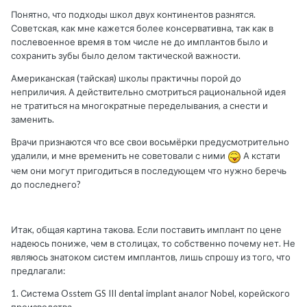
Понятно, что подходы школ двух континентов разнятся.
Советская, как мне кажется более консервативна, так как в
послевоенное время в том числе не до имплантов было и
сохранить зубы было делом тактической важности.
Американская (тайская) школы практичны порой до
неприличия. А действительно смотриться рациональной идея
не тратиться на многократные переделывания, а снести и
заменить.
Врачи признаются что все свои восьмёрки предусмотрительно
удалили, и мне временить не советовали с ними
А кстати
чем они могут пригодиться в последующем что нужно беречь
до последнего?
Итак, общая картина такова. Если поставить имплант по цене
надеюсь пониже, чем в столицах, то собственно почему нет. Не
являюсь знатоком систем имплантов, лишь спрошу из того, что
предлагали:
1. Система Osstem GS III dental implant аналог Nobel, корейского
производства.