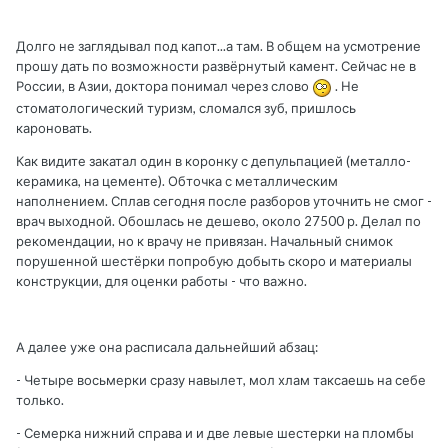
Долго не заглядывал под капот...а там. В общем на усмотрение
прошу дать по возможности развёрнутый камент. Сейчас не в
России, в Азии, доктора понимал через слово
. Не
стоматологический туризм, сломался зуб, пришлось
кароновать.
Как видите закатал один в коронку с депульпацией (металло-
керамика, на цементе). Обточка с металлическим
наполнением. Сплав сегодня после разборов уточнить не смог -
врач выходной. Обошлась не дешево, около 27500 р. Делал по
рекомендации, но к врачу не привязан. Начальный снимок
порушенной шестёрки попробую добыть скоро и материалы
конструкции, для оценки работы - что важно.
А далее уже она расписала дальнейший абзац:
- Четыре восьмерки сразу навылет, мол хлам таксаешь на себе
только.
- Семерка нижний справа и и две левые шестерки на пломбы