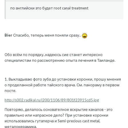
по английски это будет root canal treatment
Bier
Спасибо, теперь меня поняли сразу..
Обо всём по порядку..надеюсь сие станет интересно
специалистам по рассмотрению опыта лечения в Таиланде.
1. Выкладываю фото зуба до установки коронки, прошу мнения
о проделанной работе тайского врача. См. панораму в первом
посте.
http://s002.radikal.ru/i200/1106/89/801f23915cd5.jpg
Повторяю, делалось основателное вскрытие каналов - это
правильно или напрасное дело? При установке коронки
использовались гутаперча и Semi-precious cast metal,
металокерамика.