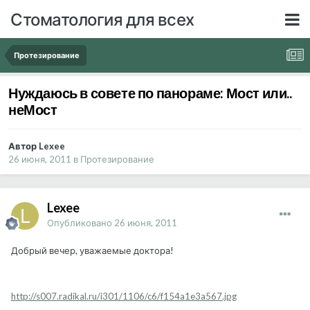
Стоматология для всех
Протезирование
Нуждаюсь в совете по панораме: Мост или..
неМост
Автор Lexee
26 июня, 2011
в
Протезирование
Lexee
Опубликовано
26 июня, 2011
Добрый вечер, уважаемые доктора!
http://s007.radikal.ru/i301/1106/c6/f154a1e3a567.jpg