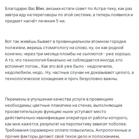
Благодарю Вас
Bier
, весьма кстати совет по Астра-теку, как раз
завтра иду на переговоры по этой системе, а теперь появился и
предмет насчёт лечения 5-ки.
Вот так живёшь бывает в провинциальном атомном городке
полжизни, веришь стоматологу на слово, ну, он как родной
конечно, через три месяца пломбы не сыплются - уже хорошо.
А то, что технология банально не соблюдается иногда, кто
вспомнит потом... Как это всё уже было - недолечили,
недолюбили, недо.. Ну, частные случаи не доказывают целого, а
технологическое оснащение и проч. безусловно важны.
Перемены в улучшении качества услуги в провинциях
необходимы; цветные плакатики на стенах, выполняющие
просветительскую функцию ныне уступают место
действительно квалификации оператора от работы которого,
как мне кажется, результат на перспективу зависит поболее.
Требования соразмерно оплате повысились. Антропогенные и
прочие факторы делают своё тихое дело и полосканием,