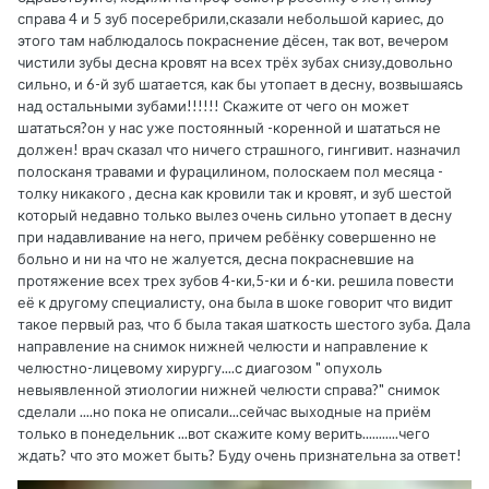
справа 4 и 5 зуб посеребрили,сказали небольшой кариес, до
этого там наблюдалось покраснение дёсен, так вот, вечером
чистили зубы десна кровят на всех трёх зубах снизу,довольно
сильно, и 6-й зуб шатается, как бы утопает в десну, возвышаясь
над остальными зубами!!!!!! Скажите от чего он может
шататься?он у нас уже постоянный -коренной и шататься не
должен! врач сказал что ничего страшного, гингивит. назначил
полосканя травами и фурацилином, полоскаем пол месяца -
толку никакого , десна как кровили так и кровят, и зуб шестой
который недавно только вылез очень сильно утопает в десну
при надавливание на него, причем ребёнку совершенно не
больно и ни на что не жалуется, десна покрасневшие на
протяжение всех трех зубов 4-ки,5-ки и 6-ки. решила повести
её к другому специалисту, она была в шоке говорит что видит
такое первый раз, что б была такая шаткость шестого зуба. Дала
направление на снимок нижней челюсти и направление к
челюстно-лицевому хирургу....с диагозом " опухоль
невыявленной этиологии нижней челюсти справа?" снимок
сделали ....но пока не описали...сейчас выходные на приём
только в понедельник ...вот скажите кому верить...........чего
ждать? что это может быть? Буду очень признательна за ответ!