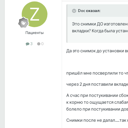
Doc сказал:
Это снимки ДО изготовлен
вкладки? Когда была уста
Пациенты
3
0
Да это снимок до установки в
пришёл мне посверлили то ч
через 2 дня поставили вклад
А счас при постукивании сбо
к корню то ощущается слабая
болело при постукивании дов
Снимки после не далал.....та