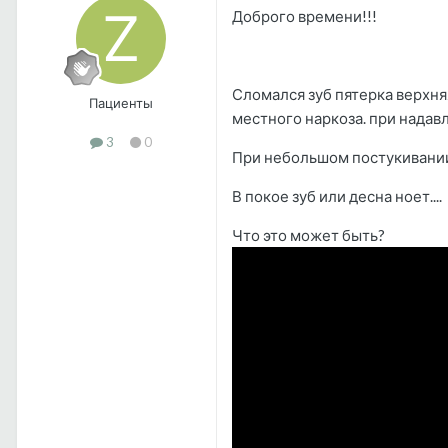
Доброго времени!!!
Сломался зуб пятерка верхня
Пациенты
местного наркоза. при надавл
3
0
При небольшом постукивании 
В покое зуб или десна ноет....
Что это может быть?