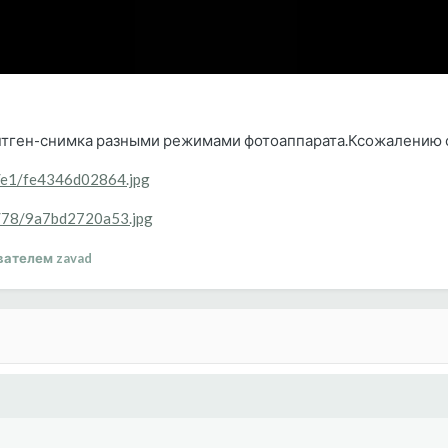
тген-снимка разными режимами фотоаппарата.Ксожалению ст
6/e1/fe4346d02864.jpg
06/78/9a7bd2720a53.jpg
ателем zavad