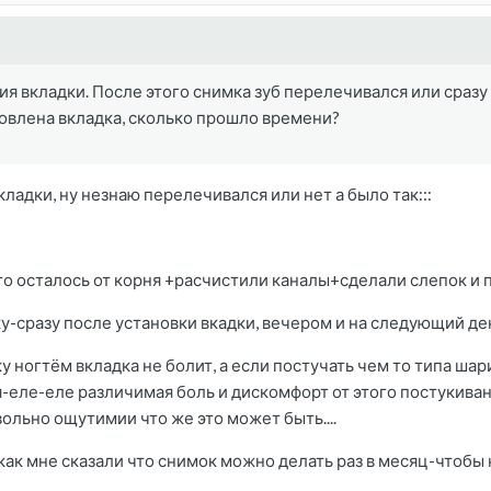
ия вкладки. После этого снимка зуб перелечивался или сраз
новлена вкладка, сколько прошло времени?
кладки, ну незнаю перелечивался или нет а было так:::
то осталось от корня +расчистили каналы+сделали слепок и
ку-сразу после установки вкадки, вечером и на следующий де
ку ногтём вкладка не болит, а если постучать чем то типа ш
-еле-еле различимая боль и дискомфорт от этого постукивани
ольно ощутимии что же это может быть....
к как мне сказали что снимок можно делать раз в месяц-чтобы