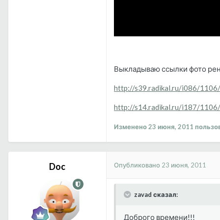
Выкладываю ссылки фото рен
http://s39.radikal.ru/i086/110
http://s14.radikal.ru/i187/11
Изменено
23 июня, 2011
пользов
Опубликовано
23 июня, 2011
Doc
zavad сказал:
Доброго времени!!!