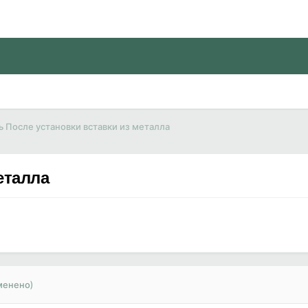
ь После установки вставки из металла
еталла
менено)