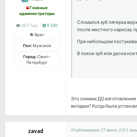
Главные
администраторы
Сломался зуб пятерка верх
20,7 тыс
9 330
после местного наркоза. п
Я:
Врач
При небольшом постукиван
Пол:
Мужской
В покое зуб или десна ноет..
Город:
Санкт-
Петербург
Это снимки ДО изготовления 
вкладки? Когда была установ
Опубликовано
27 июня, 2011
(из
zavad