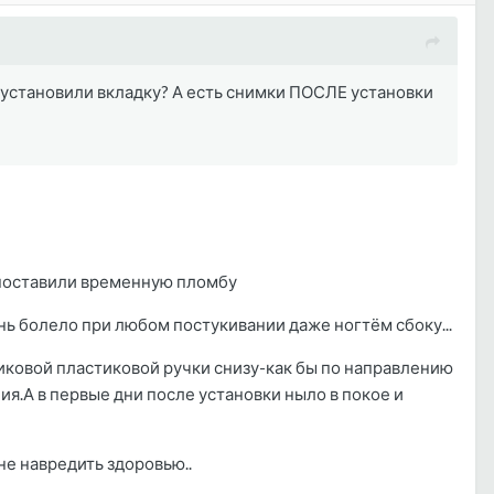
у установили вкладку? А есть снимки ПОСЛЕ установки
 поставили временную пломбу
нь болело при любом постукивании даже ногтём сбоку...
ариковой пластиковой ручки снизу-как бы по направлению
я.А в первые дни после установки ныло в покое и
 не навредить здоровью..