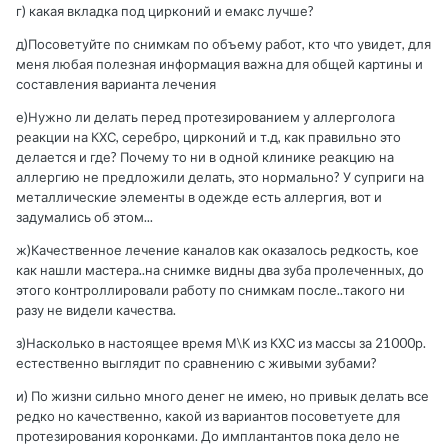
г) какая вкладка под цирконий и емакс лучше?
д)Посоветуйте по снимкам по объему работ, кто что увидет, для
меня любая полезная информация важна для общей картины и
составления варианта лечения
е)Нужно ли делать перед протезированием у аллерголога
реакции на КХС, серебро, цирконий и т.д, как правильно это
делается и где? Почему то ни в одной клинике реакцию на
аллергию не предложили делать, это нормально? У суприги на
металлические элементы в одежде есть аллергия, вот и
задумались об этом...
ж)Качественное лечение каналов как оказалось редкость, кое
как нашли мастера..на снимке видны два зуба пролеченных, до
этого контроллировали работу по снимкам после..такого ни
разу не видели качества.
з)Насколько в настоящее время М\К из КХС из массы за 21000р.
естественно выглядит по сравнению с живыми зубами?
и) По жизни сильно много денег не имею, но привык делать все
редко но качественно, какой из вариантов посоветуете для
протезирования коронками. До имплантантов пока дело не