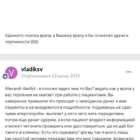
Удачного поиска врача, а Вашему врачу я бы пожелал удачи и
терпимости ))))))
vladiksv
Опубликовано
12 июня, 2011
Alexandr dantist - я похоже задел чем то Вас? видать как у врача у
вас терпения не хватает при работе с пациентами. Вы
навереное привыкли что приходят с чемоданом денег к вам
пациенты и не внедряются в подробности. подумаешь не сдал
чувак алергопробы -вылезет у него чего нить-переделаем
потом еще денег сдерем. а если пациент владеет информацией
и может чегонить проверить или удостовериться -да не дай бог
такого в клинику- Есть что скрывать? зря вы так-я всего лишь
как простой человек передаю вам что мне говорили- возможно