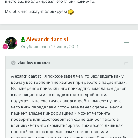
никто вас не блокировал, это глюки какие-то.
Мы обычно аккаунт блокируем
Alexandr dantist
Опубликовано
13 июня, 2011
vladiksv сказал:
Alexandr dantist - я похоже задел чем то Вас? видать как у
врача у вас терпения не хватает при работе с пациентами.
Вы навереное привыкли что приходят с чемоданом денег
к вам пациенты и не внедряются в подробности.
подумаешь не сдал чувак алергопробы -вылезет у него
чего нить-переделаем потом еще денег сдерем. а если
пациент владеет информацией и может чегонить
проверить или удостовериться -да не дай бог такого в
клинику- Есть что скрывать? зря вы так-я всего лишь как
простой человек передаю вам что мне говорили-
возможно в таких же клиниках как и ваша- Поставьте себя