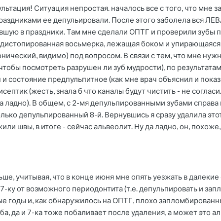
льтация! Ситуация непростая. началось все с того, что мне 
раздниками ее депульировали. После этого заболела вся ЛЕВ
авшую в праздники. Там мне сделали ОПТГ и проверили зубы 
 дистопированная восьмерка, лежащая боком и упирающаяся в
онический, видимо) под вопросом. В связи с тем, что мне нужно
чтобы посмотреть разрушен ли зуб мудрости), по результатам
 и состояние предпульпитное (как мне врач объяснил и показ
ептик (жесть, знала б что каналы будут чистить - не согласи
а ладно). В общем, с 2-мя депульпированными зубами справа 
лько депульпированный 8-й. Вернувшись я сразу удалила этот
или швы, в итоге - сейчас альвеолит. Ну да ладно, он, похо
льше, учитывая, что в конце июня мне опять уезжать в далек
 7-ку от возможного периодонтита (т.е. депульпировать и за
 годы и, как обнаружилось на ОПТГ, плохо запломбированны
а, да и 7-ка тоже побаливает после удаления, а может это ал