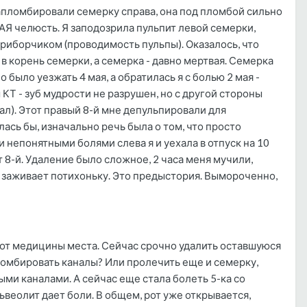
запломбировали семерку справа, она под пломбой сильно
АЯ челюсть. Я заподозрила пульпит левой семерки,
приборчиком (проводимость пульпы). Оказалось, что
 корень семерки, а семерка - давно мертвая. Семерка
 было уезжать 4 мая, а обратилась я с болью 2 мая -
 КТ - зуб мудрости не разрушен, но с другой стороны
ал). Этот правый 8-й мне депульпировали для
лась бы, изначально речь была о том, что просто
и непонятными болями слева я и уехала в отпуск на 10
 8-й. Удаление было сложное, 2 часа меня мучили,
же, заживает потихоньку. Это предыстория. Вымороченно,
ие от медицины места. Сейчас срочно удалить оставшуюся
пломбировать каналы? Или пролечить еще и семерку,
ми каналами. А сейчас еще стала болеть 5-ка со
ьвеолит дает боли. В общем, рот уже открывается,