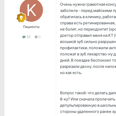
Очень нужна грамотная консу
заболела - перед майскими п
обратилась в клинику, работ
справа есть ретинированная,
Пациенты
не болит, но периодонтит (хр
доктор отправил меня на КТ (
23
0
восьмой зуб сильно разрушен
профилактики, положили антис
положат в зуб лекарство-ну д
дней. В поездке беспокоил то
разрезали десну, после налож
но как есть.
Вопрос такой: что делать да
8-ку? Или сначала пролечить
депульпированную в школьные
стороны удаленного ранее зуб