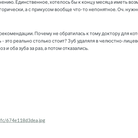
ечению. Единственное, хотелось бы к концу месяца иметь воз
егорически, а с прикусом вообще что-то непонятное. Оч. нуж
 рекомендации. Почему не обратилась к тому доктору для кот
сь - это реально столько стоит? Зуб удаляля в челюстно-лиц
 и оба зуба за раз, а потом отказались.
5/fc/674e118d3dea.jpg