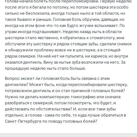
голова начала болеть после перепломбировки. Первую неделю
после этого я бегала по потолку, но потом шестерка эта особо
сильно не беспокоила, иногда только ныло в той области, но
такое бывало и раньше. Головная боль обручем, давящая, но
иногда на этом фоне что-то как будто жгучее вспыхивает. По
утрам иногда подташнивает. Неделю назад ныть в области
шестерки стало явственно, я обратилась к стоматологу, мне
обстучали эту шестерку и рядом стоящие зубы, сделали снимок
и обнаружили проблему вовсе не в шестерке, а в стоящей
рядом семерке. На ней нет ни пульпита, ни кариеса, но внутри
оказался дентикль. Вину за нытье зуба возложили на него. За
прошедшую неделю ныть стало больше.
Вопрос: может ли головная боль быть связана с этим
дентиклем? Может быть, когда перепломбировали шестерку,
потревожили дентикль и он стал причиной головных болей?
Нужно ли делать компьютерную томографию или сначала
разобраться с семеркой, потом посмотреть, что будет, и
действовать по обстоятельствам? И, если все-таки зубы
отдельно, а голова - сама по себе, то куда лучше обратиться в
Санкт-Петербурге по поводу головных болей?